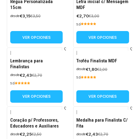
-10%
-10%
Régua Personalizada
Letra inicial c/ Mensagem
OFF
OFF
15cm
MDF
€3,15
€2,70
€3,50
€3,00
desde
5.0
VER OPCIONES
VER OPCIONES
|
|
-10%
-10%
Lembrança para
Troféu Finalista MDF
OFF
OFF
Finalistas
€1,80
€2,00
desde
€2,43
€2,70
desde
5.0
5.0
VER OPCIONES
VER OPCIONES
|
|
-10%
-10%
Coração p/ Professores,
Medalha para Finalista C/
OFF
OFF
Educadores e Auxiliares
Fita
€2,25
€2,43
€2,50
€2,70
desde
desde