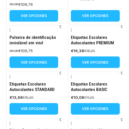
€109,76
desde
VER OPCIONES
VER OPCIONES
|
|
-10%
Pulseira de identificação
Etiquetas Escolares
OFF
inviolável em vinil
Autocolantes PREMIUM
€109,75
€16,38
€18,20
desde
VER OPCIONES
VER OPCIONES
|
|
-10%
-10%
Etiquetas Escolares
Etiquetas Escolares
OFF
OFF
Autocolantes STANDARD
Autocolantes BASIC
€13,68
€10,08
€15,20
€11,20
VER OPCIONES
VER OPCIONES
|
|