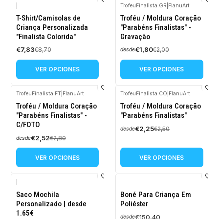
|
TrofeuFinalista.GR
|
FlanuArt
-10%
-10%
T-Shirt/Camisolas de
Troféu / Moldura Coração
OFF
OFF
Criança Personalizada
"Parabéns Finalistas" -
"Finalista Colorida"
Gravação
€7,83
€1,80
€8,70
€2,00
desde
VER OPCIONES
VER OPCIONES
TrofeuFinalista.FT
|
FlanuArt
TrofeuFinalista.CO
|
FlanuArt
-10%
-10%
Troféu / Moldura Coração
Troféu / Moldura Coração
OFF
OFF
"Parabéns Finalistas" -
"Parabéns Finalistas"
C/FOTO
€2,25
€2,50
desde
€2,52
€2,80
desde
VER OPCIONES
VER OPCIONES
|
|
Saco Mochila
Boné Para Criança Em
Personalizado | desde
Poliéster
1.65€
€150,40
desde