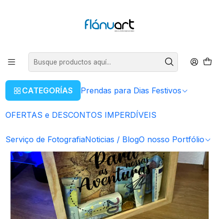
ENVIOS GRÁTIS EM COMPRAS SUPERIORES A 80€
Leer más
Inicio
Prendas para Dias Festivos
Para o Pai
Mealheiro "Para as nossas aventuras"
CATEGORÍAS
Prendas para Dias Festivos
OFERTAS e DESCONTOS IMPERDÍVEIS
Serviço de Fotografia
Noticias / Blog
O nosso Portfólio