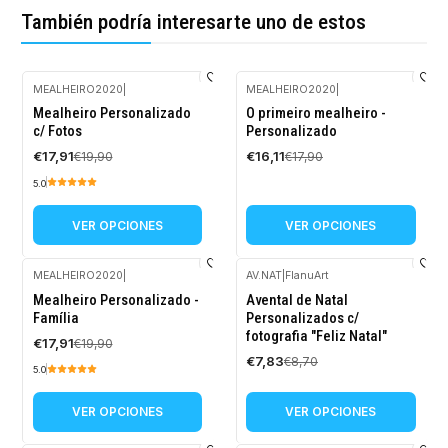
También podría interesarte uno de estos
MEALHEIRO2020
|
MEALHEIRO2020
|
-10%
-10%
Mealheiro Personalizado
O primeiro mealheiro -
OFF
OFF
c/ Fotos
Personalizado
€17,91
€16,11
€19,90
€17,90
5.0
VER OPCIONES
VER OPCIONES
MEALHEIRO2020
|
AV.NAT
|
FlanuArt
-10%
-10%
Mealheiro Personalizado -
Avental de Natal
OFF
OFF
Família
Personalizados c/
fotografia "Feliz Natal"
€17,91
€19,90
€7,83
€8,70
5.0
VER OPCIONES
VER OPCIONES