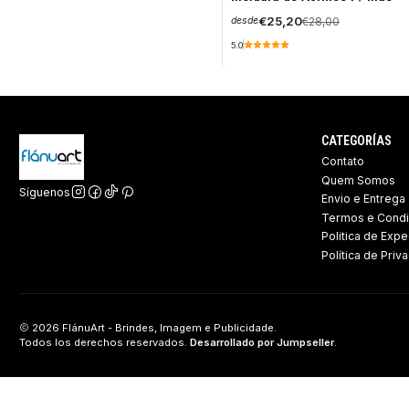
OFF
€25,20
€28,00
desde
5.0
CATEGORÍAS
Contato
Quem Somos
Síguenos
Envio e Entrega
Termos e Cond
Politica de Expe
Política de Priv
2026 FlánuArt - Brindes, Imagem e Publicidade.
Todos los derechos reservados.
Desarrollado por Jumpseller
.