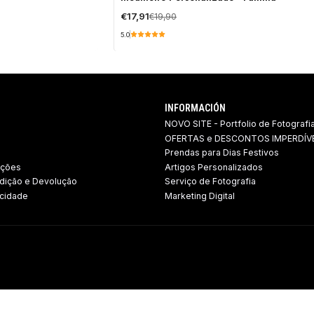
OFF
€17,91
€19,90
5.0
INFORMACIÓN
NOVO SITE - Portfolio de Fotografi
OFERTAS e DESCONTOS IMPERDÍVE
Prendas para Dias Festivos
ições
Artigos Personalizados
dição e Devolução ​
Serviço de Fotografia
acidade
Marketing Digital