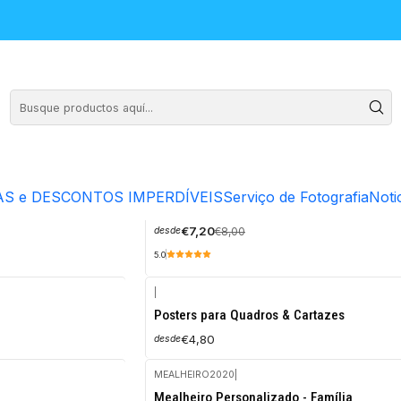
uras e quadros à escolha para dar um toque pessoal à sua casa. En
|
FlanuArt
S e DESCONTOS IMPERDÍVEIS
Serviço de Fotografia
Noti
-10%
Moldura Spotify
OFF
€7,20
€8,00
desde
5.0
|
Posters para Quadros & Cartazes
€4,80
desde
MEALHEIRO2020
|
-10%
Mealheiro Personalizado - Família