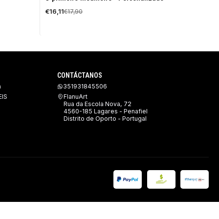
OFF
€16,11
€17,90
CONTÁCTANOS
a
351931845506
IS
FlanuArt
Rua da Escola Nova, 72
4560-185 Lagares - Penafiel
Distrito de Oporto - Portugal