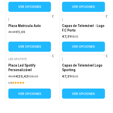
VER OPCIONES
VER OPCIONES
|
|
-10%
Placa Matricula Auto
Capas de Telemóvel - Logo
OFF
F.C Porto
€5,69
desde
€7,31
€8,12
VER OPCIONES
VER OPCIONES
LED.SPOTIFY
|
|
-10%
-10%
Placa Led Spotify
Capas de Telemóvel Logo
OFF
OFF
Personalizável
Sporting
€23,42
€7,31
€26,02
€8,12
desde
5.0
VER OPCIONES
VER OPCIONES