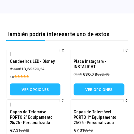
También podría interesarte uno de estos
|
|
-8%
-5%
Candeeiros LED - Disney
Placa Instagram -
OFF
OFF
INSTALIGHT
€18,62
€20,24
desde
€30,78
€32,40
desde
5.0
VER OPCIONES
VER OPCIONES
|
|
-10%
-10%
Capas de Telemóvel
Capas de Telemóvel
OFF
OFF
PORTO 2º Equipamento
PORTO 1º Equipamento
25/26 - Personalizada
25/26 - Personalizada
€7,31
€7,31
€8,12
€8,12