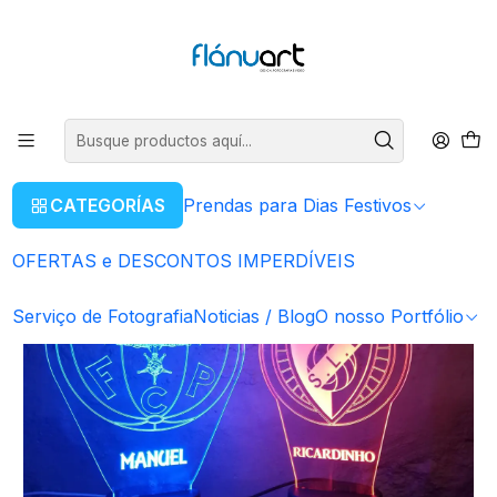
ENVIOS GRÁTIS EM COMPRAS SUPERIORES A 80€
Leer más
Inicio
Artigos Personalizados
Candeeiros Led
Candeeiros Led - Clubes
Candeeiros Led - Clubes
CATEGORÍAS
Prendas para Dias Festivos
OFERTAS e DESCONTOS IMPERDÍVEIS
Serviço de Fotografia
Noticias / Blog
O nosso Portfólio