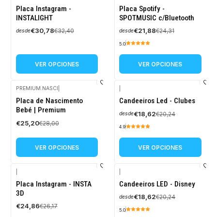
-5%
-10%
Placa Instagram -
Placa Spotify -
OFF
OFF
INSTALIGHT
SPOTMUSIC c/Bluetooth
€30,78
€21,88
€32,40
€24,31
desde
desde
5.0
VER OPCIONES
VER OPCIONES
PREMIUM.NASCI
|
|
-10%
-8%
Placa de Nascimento
Candeeiros Led - Clubes
OFF
OFF
Bebé | Premium
€18,62
€20,24
desde
€25,20
€28,00
4.9
VER OPCIONES
VER OPCIONES
|
|
-5%
-8%
Placa Instagram - INSTA
Candeeiros LED - Disney
OFF
OFF
3D
€18,62
€20,24
desde
€24,86
€26,17
5.0