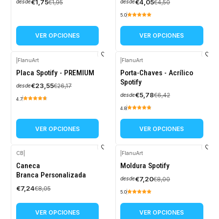
€1,75
€4,05
€1,95
€4,50
desde
desde
5.0
VER OPCIONES
VER OPCIONES
|
FlanuArt
|
FlanuArt
-10%
-10%
Placa Spotify - PREMIUM
Porta-Chaves - Acrílico
OFF
OFF
Spotify
€23,55
€26,17
desde
€5,78
€6,42
desde
4.7
4.8
VER OPCIONES
VER OPCIONES
CB
|
|
FlanuArt
-10%
-10%
Caneca
Moldura Spotify
OFF
OFF
Branca Personalizada
€7,20
€8,00
desde
€7,24
€8,05
5.0
VER OPCIONES
VER OPCIONES