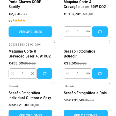
-10%
-30%
Porta-Chaves CODE
Maquina Corte &
OFF
OFF
Spotify
Gravação Laser 50W CO2
€2,20
€1.113,74
€2,44
€1.591,06
5.0
VER OPCIONES
Cantidad
203395893:06:00.000
|
|
-30%
-30%
Maquina Corte &
Sessão Fotográfica
OFF
OFF
Gravação Laser 40W CO2
Boudoir
€455,00
€38,50
€650,00
€55,00
Cantidad
Cantidad
|
FlanuArt
|
FlanuArt
-30%
-10%
Sessão Fotográfica
Sessão Fotográfica a Dois
OFF
OFF
Individual Outdoor e Sexy
€31,50
€35,00
desde
€21,00
€30,00
desde
VER OPCIONES
VER OPCIONES