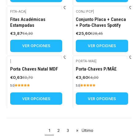
FITA-ACA
|
CONJ.PCP
|
-10%
-10%
Fitas Académicas
Conjunto Placa + Caneca
OFF
OFF
Estampadas
+ Porta-Chaves Spotify
€3,87
€25,60
€4,30
€28,45
VER OPCIONES
VER OPCIONES
|
PORTA-MAE
|
-10%
-10%
Porta Chaves Natal MDF
Porta-Chaves P/MÃE
OFF
OFF
€0,63
€3,60
€0,70
€4,00
5.0
5.0
VER OPCIONES
VER OPCIONES
1
2
3
»
Último