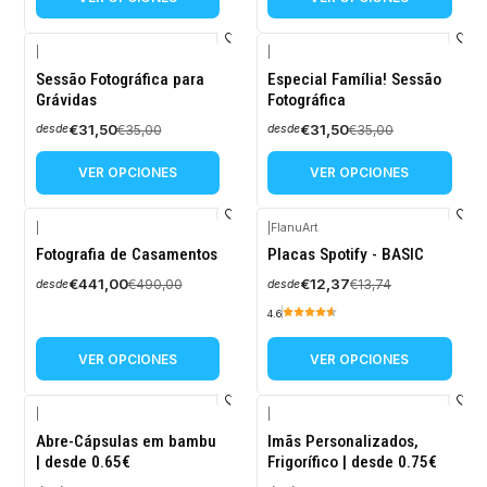
|
|
-10%
-10%
Sessão Fotográfica para
Especial Família! Sessão
OFF
OFF
Grávidas
Fotográfica
€31,50
€31,50
€35,00
€35,00
desde
desde
VER OPCIONES
VER OPCIONES
|
|
FlanuArt
-10%
-10%
Fotografia de Casamentos
Placas Spotify - BASIC
OFF
OFF
€441,00
€12,37
€490,00
€13,74
desde
desde
4.6
VER OPCIONES
VER OPCIONES
|
|
-10%
-10%
Abre-Cápsulas em bambu
Imãs Personalizados,
OFF
OFF
| desde 0.65€
Frigorífico | desde 0.75€