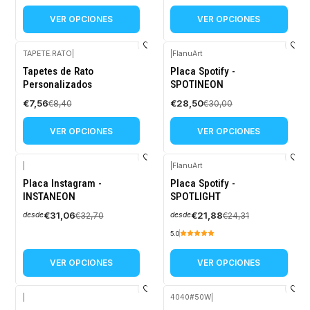
VER OPCIONES
VER OPCIONES
TAPETE.RATO
|
|
FlanuArt
-10%
-5%
Tapetes de Rato
Placa Spotify -
OFF
OFF
Personalizados
SPOTINEON
€7,56
€28,50
€8,40
€30,00
VER OPCIONES
VER OPCIONES
|
|
FlanuArt
-5%
-10%
Placa Instagram -
Placa Spotify -
OFF
OFF
INSTANEON
SPOTLIGHT
€31,06
€21,88
€32,70
€24,31
desde
desde
5.0
VER OPCIONES
VER OPCIONES
|
4040#50W
|