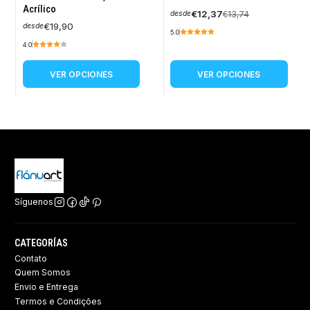
OFF
Acrílico
€12,37
€13,74
desde
€19,90
desde
5.0
4.0
VER OPCIONES
VER OPCIONES
Síguenos
CATEGORÍAS
Contato
Quem Somos
Envio e Entrega
Termos e Condições