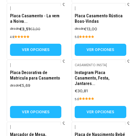
|
|
-10%
Placa Casamento - La vem
Placa Casamento Rústica
OFF
a Noiva...
Boas-Vindas
€3,51
€13,00
€3,90
desde
desde
4.9
5.0
VER OPCIONES
VER OPCIONES
|
CASAMENTO.INSTA
|
Placa Decorativa de
Instagram Placa
Matricula para Casamento
Casamento, Festa,
Jantares...
€5,69
desde
€30,81
5.0
VER OPCIONES
VER OPCIONES
|
|
-10%
Marcador de Mesa,
Placa de Nascimento Bebé