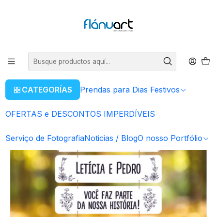
ENVIOS GRÁTIS EM COMPRAS SUPERIORES A 80€
Leer más
Inicio
Artigos Personalizados
5 Placas p/Casamento
CATEGORÍAS
Prendas para Dias Festivos
OFERTAS e DESCONTOS IMPERDÍVEIS
Serviço de Fotografia
Noticias / Blog
O nosso Portfólio