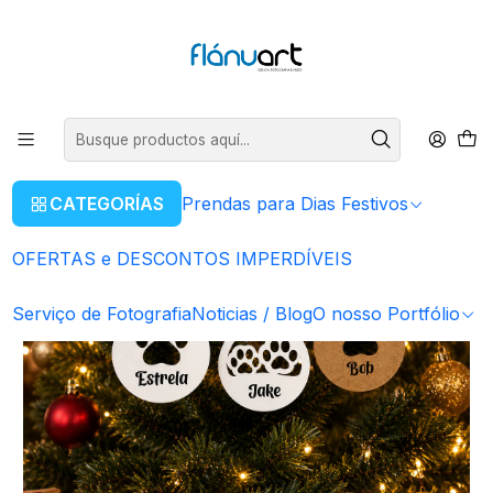
ENVIOS GRÁTIS EM COMPRAS SUPERIORES A 80€
Leer más
Inicio
Prendas para Dias Festivos
Natal
Bola de Natal Personalizada com Patinhas
CATEGORÍAS
Prendas para Dias Festivos
OFERTAS e DESCONTOS IMPERDÍVEIS
Serviço de Fotografia
Noticias / Blog
O nosso Portfólio