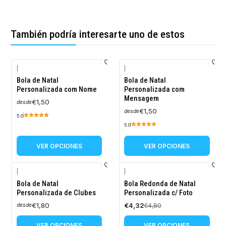
También podría interesarte uno de estos
|
|
Bola de Natal
Bola de Natal
Personalizada com Nome
Personalizada com
Mensagem
€1,50
desde
€1,50
desde
5.0
5.0
VER OPCIONES
VER OPCIONES
|
|
-10%
Bola de Natal
Bola Redonda de Natal
OFF
Personalizada de Clubes
Personalizada c/ Foto
€1,80
€4,32
€4,80
desde
VER OPCIONES
VER OPCIONES