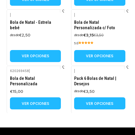
|
|
-10%
Bola de Natal - Estrela
Bola de Natal
OFF
bebé
Personalizada c/ Foto
€2,50
€3,15
€3,50
desde
desde
5.0
VER OPCIONES
VER OPCIONES
620269458
|
|
Bola de Natal
Pack 6 Bolas de Natal |
Personalizada
Desejos
€15,00
€3,50
desde
VER OPCIONES
VER OPCIONES