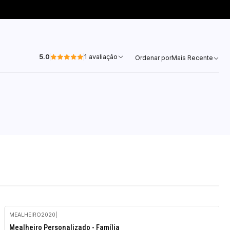
5.0
1 avaliação
Ordenar por
Mais Recente
MEALHEIRO2020
|
-10%
Mealheiro Personalizado - Família