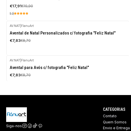
DESCONTO
€17,91
€19,90
5.0
AV.NAT
|
FlanuArt
-10%
Avental de Natal Personalizados c/ fotografia "Feliz Natal"
DESCONTO
€7,83
€8,70
AV.NAT
|
FlanuArt
-10%
Avental para Avós c/ fotografia "Feliz Natal"
DESCONTO
€7,83
€8,70
CATEGORIAS
Contato
Quem Somos
Siga-nos
Envio e Entrega