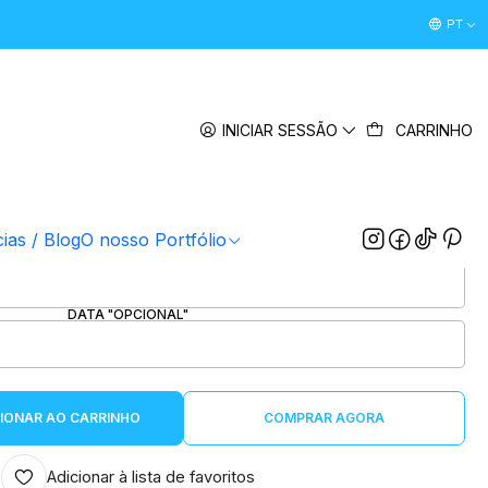
Desconto Boas Vindas 5% " boasvindas26 " (Primeira Comp
PT
|
ro "Para as nossas aventuras"
INICIAR SESSÃO
CARRINHO
5.0
1 avaliação
IMAGEM FUNDO "OPCIONAL"
ESCOLHER FICHEIRO
cias / Blog
O nosso Portfólio
FRASE "OPCIONAL"
DATA "OPCIONAL"
IONAR AO CARRINHO
COMPRAR AGORA
Adicionar à lista de favoritos