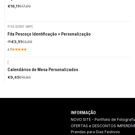
DESCONTO
€16,11
€17,90
FITA.IDENT.IMP
|
-10%
Fita Pescoço Identificação + Personalização
DESCONTO
€3,51
€3,90
de
4.7
|
-10%
Calendários de Mesa Personalizados
DESCONTO
€9,45
€10,50
INFORMAÇÃO
NOVO SITE - Portfolio de Fotografi
OFERTAS e DESCONTOS IMPERDÍVE
Prendas para Dias Festivos