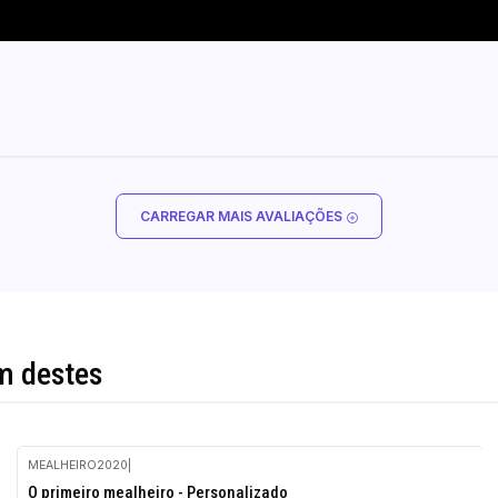
CARREGAR MAIS AVALIAÇÕES
m destes
MEALHEIRO2020
|
-10%
O primeiro mealheiro - Personalizado