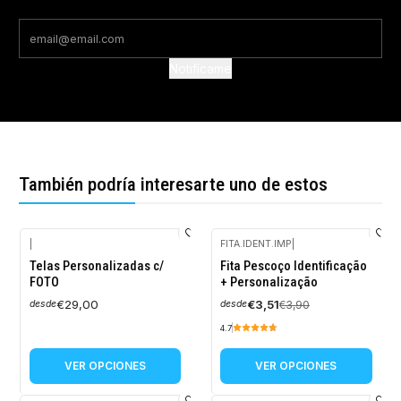
Notifícame
También podría interesarte uno de estos
|
FITA.IDENT.IMP
|
-10%
Telas Personalizadas c/
Fita Pescoço Identificação
OFF
FOTO
+ Personalização
€29,00
€3,51
€3,90
desde
desde
4.7
VER OPCIONES
VER OPCIONES