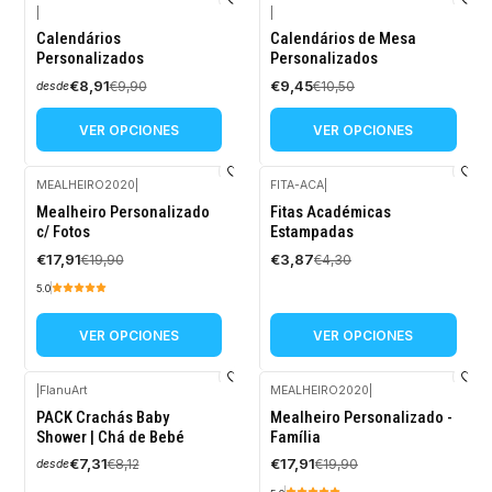
|
|
-10%
-10%
Calendários
Calendários de Mesa
OFF
OFF
Personalizados
Personalizados
€8,91
€9,45
€9,90
€10,50
desde
VER OPCIONES
VER OPCIONES
MEALHEIRO2020
|
FITA-ACA
|
-10%
-10%
Mealheiro Personalizado
Fitas Académicas
OFF
OFF
c/ Fotos
Estampadas
€17,91
€3,87
€19,90
€4,30
5.0
VER OPCIONES
VER OPCIONES
|
FlanuArt
MEALHEIRO2020
|
-10%
-10%
PACK Crachás Baby
Mealheiro Personalizado -
OFF
OFF
Shower | Chá de Bebé
Família
€7,31
€17,91
€8,12
€19,90
desde