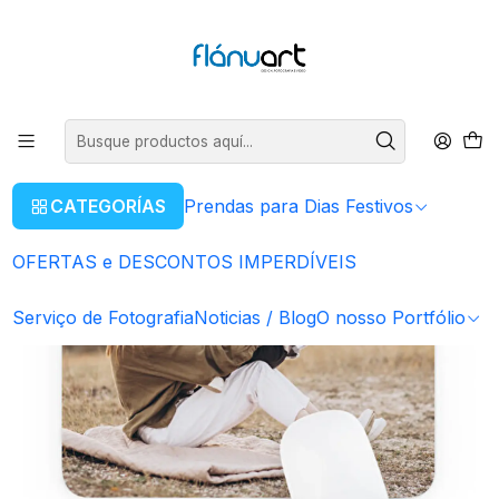
ENVIOS GRÁTIS EM COMPRAS SUPERIORES A 80€
Leer más
Inicio
Prendas para Dias Festivos
Para o Pai
Tapetes de Rato Personalizados
CATEGORÍAS
Prendas para Dias Festivos
OFERTAS e DESCONTOS IMPERDÍVEIS
Serviço de Fotografia
Noticias / Blog
O nosso Portfólio