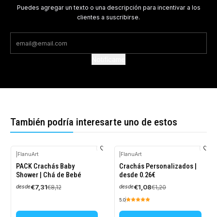
Puedes agregar un texto o una descripción para incentivar a los
clientes a suscribirse.
Notifícame
También podría interesarte uno de estos
|
FlanuArt
|
FlanuArt
-10%
-10%
PACK Crachás Baby
Crachás Personalizados |
OFF
OFF
Shower | Chá de Bebé
desde 0.26€
€7,31
€1,08
€8,12
€1,20
desde
desde
5.0