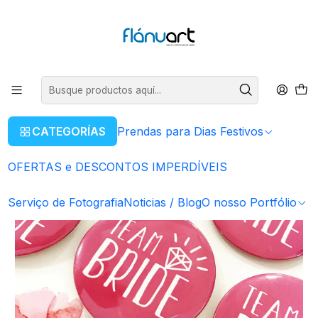
ENVIOS GRÁTIS EM COMPRAS SUPERIORES A 80€
Leer más
Inicio
Artigos Personalizados
PACK Crachás TEAM BRIDE - Despedidas de Solteiro
CATEGORÍAS
Prendas para Dias Festivos
OFERTAS e DESCONTOS IMPERDÍVEIS
Serviço de Fotografia
Noticias / Blog
O nosso Portfólio