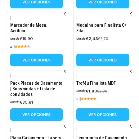
VER OPCIONES
VER OPCIONES
|
|
-10%
Marcador de Mesa,
Medalha para Finalista C/
OFF
Acrílico
Fita
€19,90
€2,43
€2,70
desde
desde
4.0
VER OPCIONES
VER OPCIONES
|
|
-10%
Pack Placas de Casamento
Troféu Finalista MDF
OFF
| Boas vindas + Lista de
€1,80
€2,00
desde
convidados
5.0
€30,81
desde
VER OPCIONES
VER OPCIONES
|
|
-10%
-10%
Placa Casamento - La vem
Lembrança de Casamento