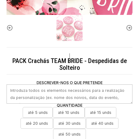
|
PACK Crachás TEAM BRIDE - Despedidas de
Solteiro
DESCREVER-NOS O QUE PRETENDE
QUANTIDADE
até 5 unds
até 10 unds
até 15 unds
até 20 unds
até 30 unds
até 40 unds
até 50 unds