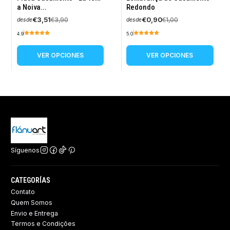
OFF
OFF
a Noiva...
Redondo
€3,51
€0,90
€3,90
€1,00
desde
desde
4.9
5.0
VER OPCIONES
VER OPCIONES
Síguenos
CATEGORÍAS
Contato
Quem Somos
Envio e Entrega
Termos e Condições