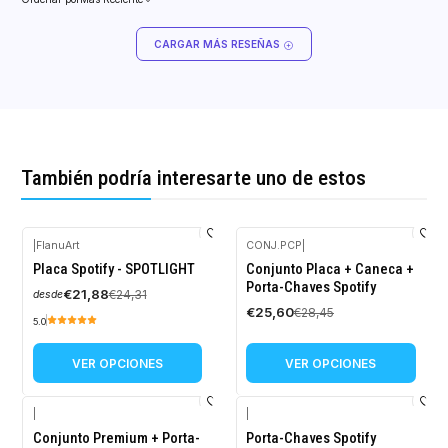
CARGAR MÁS RESEÑAS
También podría interesarte uno de estos
|
FlanuArt
CONJ.PCP
|
-10%
-10%
Placa Spotify - SPOTLIGHT
Conjunto Placa + Caneca +
OFF
OFF
Porta-Chaves Spotify
€21,88
€24,31
desde
€25,60
€28,45
5.0
VER OPCIONES
VER OPCIONES
|
|
-10%
-10%
Conjunto Premium + Porta-
Porta-Chaves Spotify
OFF
OFF