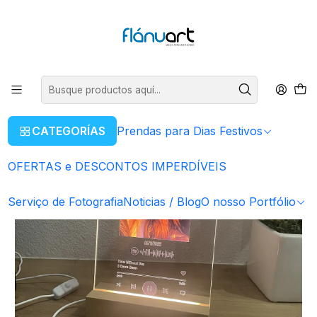
ENVIOS GRÁTIS EM COMPRAS SUPERIORES A 80€
Leer más
Inicio
Serviços Gráficos
Placas Acrílico
Placas Acrílico - Spotify
Placa Led Spotify Personalizável
CATEGORÍAS
Prendas para Dias Festivos
OFERTAS e DESCONTOS IMPERDÍVEIS
Serviço de Fotografia
Noticias / Blog
O nosso Portfólio