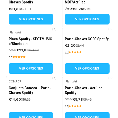
Chaves Spotify
MDF/Acrílico
€21,88
€2,25
€24,31
€2,50
desde
VER OPCIONES
VER OPCIONES
|
FlanuArt
|
-10%
-10%
Placa Spotify - SPOTMUSIC
Porta-Chaves CODE Spotify
OFF
OFF
c/Bluetooth
€2,20
€2,44
€21,88
€24,31
desde
5.0
5.0
VER OPCIONES
VER OPCIONES
CONJ.CP
|
|
FlanuArt
-10%
-10%
Conjunto Caneca + Porta-
Porta-Chaves - Acrílico
OFF
OFF
Chaves Spotify
Spotify
€14,60
€5,78
€16,22
€6,42
desde
4.8
VER OPCIONES
VER OPCIONES