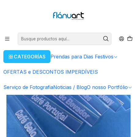
ENVIOS GRÁTIS EM COMPRAS SUPERIORES A 80€
Leer más
Inicio
Artigos Personalizados
Porta - Chaves
Porta - Chaves | Brinde Empresa
CATEGORÍAS
Prendas para Dias Festivos
OFERTAS e DESCONTOS IMPERDÍVEIS
Serviço de Fotografia
Noticias / Blog
O nosso Portfólio