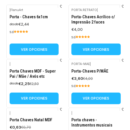
|
FlanuArt
PORTA.RETRATO
|
Porta - Chaves 6x1cm
Porta-Chaves Acrílico c/
Impressão 2 faces
€2,44
desde
€4,00
5.0
5.0
VER OPCIONES
VER OPCIONES
|
PORTA-MAE
|
-10%
-10%
Porta Chaves MDF - Super
Porta-Chaves P/MÃE
OFF
OFF
Pai / Mãe / Avós etc
€3,60
€4,00
€2,25
€2,50
desde
5.0
VER OPCIONES
VER OPCIONES
|
|
-10%
-10%
Porta Chaves Natal MDF
Porta chaves -
OFF
OFF
Instrumentos musicais
€0,63
€0,70