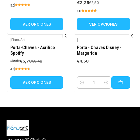
€2,25
€2,50
5.0
4.8
VER OPCIONES
VER OPCIONES
|
FlanuArt
|
-10%
Porta-Chaves - Acrílico
Porta - Chaves Disney -
OFF
Spotify
Margarida
€5,78
€4,50
€6,42
desde
4.8
VER OPCIONES
Cantidad