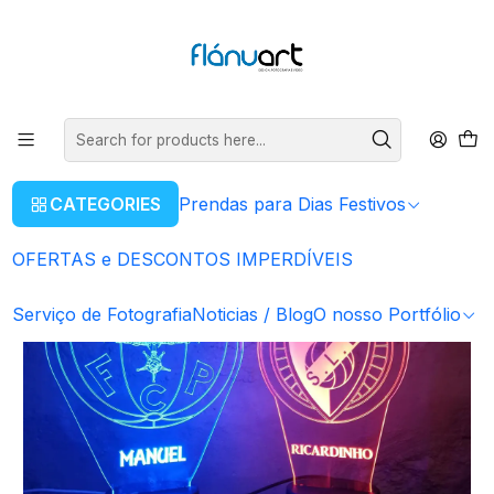
ENVIOS GRÁTIS EM COMPRAS SUPERIORES A 80€
Read more
Home
Artigos Personalizados
Candeeiros Led
Candeeiros Led - Clubes
Candeeiros Led - Clubes
CATEGORIES
Prendas para Dias Festivos
OFERTAS e DESCONTOS IMPERDÍVEIS
Serviço de Fotografia
Noticias / Blog
O nosso Portfólio