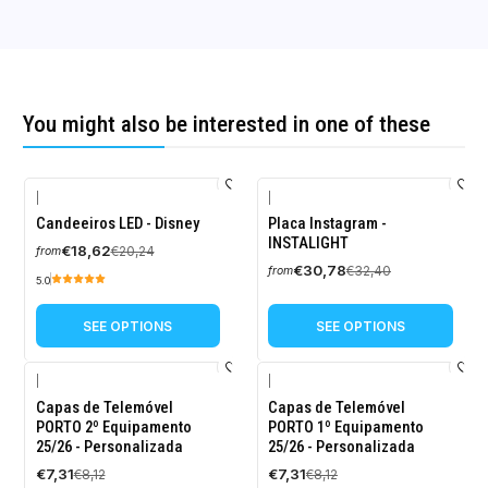
You might also be interested in one of these
|
|
-8%
-5%
Candeeiros LED - Disney
Placa Instagram -
OFF
OFF
INSTALIGHT
€18,62
€20,24
from
€30,78
€32,40
from
5.0
SEE OPTIONS
SEE OPTIONS
|
|
-10%
-10%
Capas de Telemóvel
Capas de Telemóvel
OFF
OFF
PORTO 2º Equipamento
PORTO 1º Equipamento
25/26 - Personalizada
25/26 - Personalizada
€7,31
€7,31
€8,12
€8,12