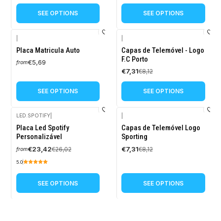
SEE OPTIONS
SEE OPTIONS
|
|
-10%
Placa Matricula Auto
Capas de Telemóvel - Logo
OFF
F.C Porto
€5,69
from
€7,31
€8,12
SEE OPTIONS
SEE OPTIONS
LED.SPOTIFY
|
|
-10%
-10%
Placa Led Spotify
Capas de Telemóvel Logo
OFF
OFF
Personalizável
Sporting
€23,42
€7,31
€26,02
€8,12
from
5.0
SEE OPTIONS
SEE OPTIONS