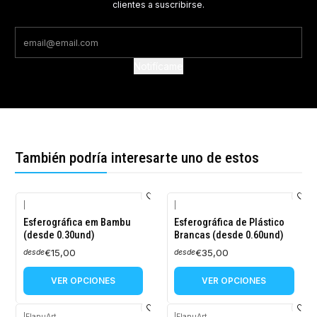
clientes a suscribirse.
Notifícame
También podría interesarte uno de estos
|
|
Esferográfica em Bambu
Esferográfica de Plástico
(desde 0.30und)
Brancas (desde 0.60und)
€15,00
€35,00
desde
desde
VER OPCIONES
VER OPCIONES
|
FlanuArt
|
FlanuArt