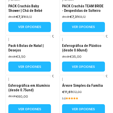
-10%
-10%
PACK Crachás Baby
PACK Crachás TEAM BRIDE
OFF
OFF
Shower | Chá de Bebé
- Despedidas de Solteiro
€7,31
€7,31
€8,12
€8,12
desde
desde
VER OPCIONES
VER OPCIONES
|
|
Pack 6 Bolas de Natal |
Esferográfica de Plástico
Desejos
(desde 0.60und)
€3,50
€35,00
desde
desde
VER OPCIONES
VER OPCIONES
|
|
-10%
Esferográfica em Alumínio
Árvore Simples da Família
OFF
(desde 0.75und)
€11,61
€12,90
€60,00
desde
5.0
VER OPCIONES
VER OPCIONES