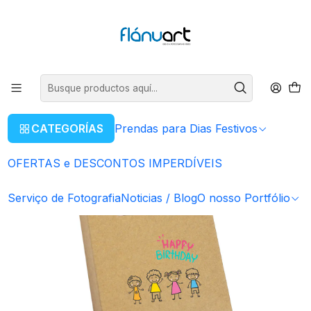
ENVIOS GRÁTIS EM COMPRAS SUPERIORES A 80€
Leer más
Inicio
Prendas para Dias Festivos
Para Crianças e Bebés
CONJUNTO DE PINTAR DRAWYON
CATEGORÍAS
Prendas para Dias Festivos
OFERTAS e DESCONTOS IMPERDÍVEIS
Serviço de Fotografia
Noticias / Blog
O nosso Portfólio