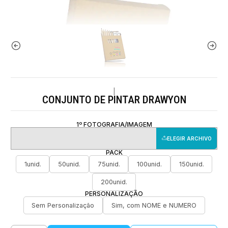
|
CONJUNTO DE PINTAR DRAWYON
1º FOTOGRAFIA/IMAGEM
ELEGIR ARCHIVO
PACK
1unid.
50unid.
75unid.
100unid.
150unid.
200unid.
PERSONALIZAÇÃO
Sem Personalização
Sim, com NOME e NUMERO