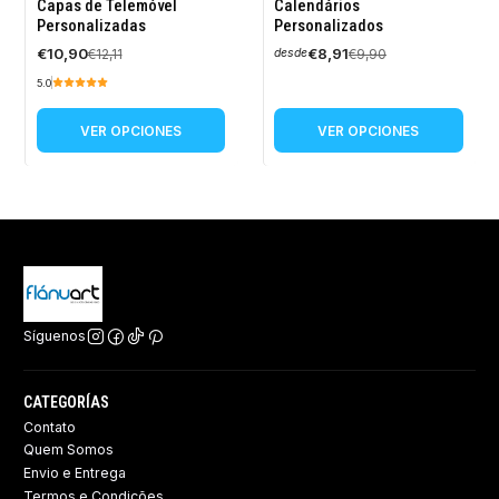
-10%
-10%
Capas de Telemóvel
Calendários
OFF
OFF
Personalizadas
Personalizados
€10,90
€8,91
€12,11
€9,90
desde
5.0
VER OPCIONES
VER OPCIONES
Síguenos
CATEGORÍAS
Contato
Quem Somos
Envio e Entrega
Termos e Condições