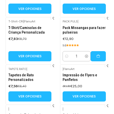
VER OPCIONES
VER OPCIONES
T-Shirt-CRI
|
FlanuArt
PACK.PULS
|
-10%
T-Shirt/Camisolas de
Pack Missangas para fazer
OFF
Criança Personalizada
pulseiras
€7,83
€12,90
€8,70
5.0
VER OPCIONES
Cantidad
TAPETE.RATO
|
|
FlanuArt
-10%
Tapetes de Rato
Impressão de Flyers e
OFF
Personalizados
Panfletos
€7,56
€25,00
€8,40
desde
VER OPCIONES
VER OPCIONES
|
|