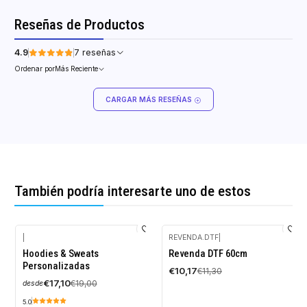
Reseñas de Productos
4.9
7 reseñas
Ordenar por
Más Reciente
CARGAR MÁS RESEÑAS
También podría interesarte uno de estos
|
REVENDA.DTF
|
-10%
-10%
Hoodies & Sweats
Revenda DTF 60cm
OFF
OFF
Personalizadas
€10,17
€11,30
€17,10
€19,00
desde
5.0