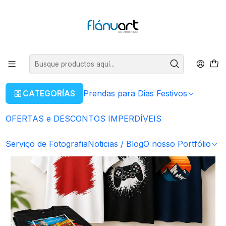
ENVIOS GRÁTIS EM COMPRAS SUPERIORES A 80€
Leer más
Inicio
OFERTAS e DESCONTOS IMPERDÍVEIS
Estampagem - T-shirts Personalizadas
CATEGORÍAS
Prendas para Dias Festivos
OFERTAS e DESCONTOS IMPERDÍVEIS
Serviço de Fotografia
Noticias / Blog
O nosso Portfólio