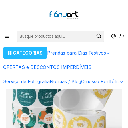
ENVIOS GRÁTIS EM COMPRAS SUPERIORES A 80€
Leer más
Inicio
Artigos Personalizados
Impressão de Autocolantes, Rótulos
CATEGORÍAS
Prendas para Dias Festivos
OFERTAS e DESCONTOS IMPERDÍVEIS
Serviço de Fotografia
Noticias / Blog
O nosso Portfólio