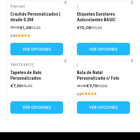
|
FlanuArt
|
-10%
-10%
Crachás Personalizados |
Etiquetas Escolares
OFF
OFF
desde 0.26€
Autocolantes BASIC
€1,08
€10,08
€1,20
€11,20
desde
5.0
VER OPCIONES
VER OPCIONES
TAPETE.RATO
|
|
-10%
-10%
Tapetes de Rato
Bola de Natal
OFF
OFF
Personalizados
Personalizada c/ Foto
€7,56
€3,15
€8,40
€3,50
desde
5.0
VER OPCIONES
VER OPCIONES