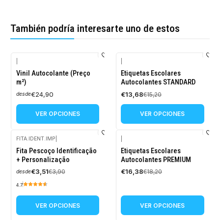
También podría interesarte uno de estos
|
|
-10%
Vinil Autocolante (Preço
Etiquetas Escolares
OFF
m²)
Autocolantes STANDARD
€24,90
€13,68
€15,20
desde
VER OPCIONES
VER OPCIONES
FITA.IDENT.IMP
|
|
-10%
-10%
Fita Pescoço Identificação
Etiquetas Escolares
OFF
OFF
+ Personalização
Autocolantes PREMIUM
€3,51
€16,38
€3,90
€18,20
desde
4.7
VER OPCIONES
VER OPCIONES