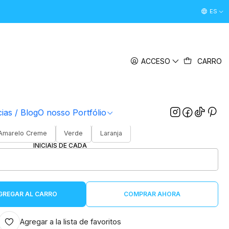
Desconto Boas Vindas 5% " boasvindas26 " (Primeira Comp
ES
|
LETRAS NÉON
ACCESO
CARRO
COR DO ACRÍLICO
Branco
Preta
Cinza
Vermelha
Azul
COR DO NEON
cias / Blog
O nosso Portfólio
Azul
Vermelho
Violeta
Roxo
Amarelo
Amarelo Creme
Verde
Laranja
INICIAIS DE CADA
GREGAR AL CARRO
COMPRAR AHORA
Agregar a la lista de favoritos