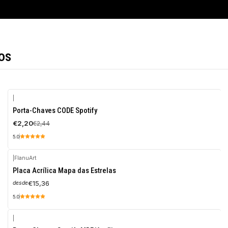
os
|
-10%
Porta-Chaves CODE Spotify
OFF
€2,20
€2,44
5.0
|
FlanuArt
Placa Acrílica Mapa das Estrelas
€15,36
desde
5.0
|