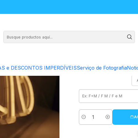
-
Transparente
S e DESCONTOS IMPERDÍVEIS
Serviço de Fotografia
Noti
-
Branco
A
Cantidad