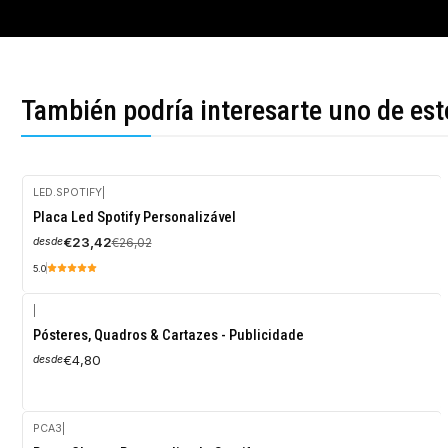
También podría interesarte uno de est
LED.SPOTIFY
|
-10%
Placa Led Spotify Personalizável
OFF
€23,42
€26,02
desde
5.0
|
Pósteres, Quadros & Cartazes - Publicidade
€4,80
desde
PCA3
|