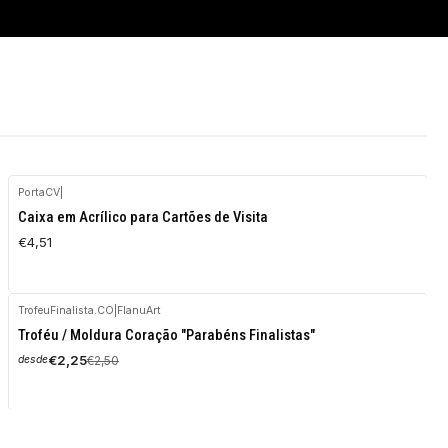
PortaCV
|
Caixa em Acrílico para Cartões de Visita
€4,51
TrofeuFinalista.CO
|
FlanuArt
-10%
Troféu / Moldura Coração "Parabéns Finalistas"
OFF
€2,25
€2,50
desde