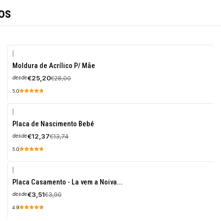
os
|
-10%
Moldura de Acrílico P/ Mãe
OFF
€25,20
€28,00
desde
5.0
|
-10%
Placa de Nascimento Bebé
OFF
€12,37
€13,74
desde
5.0
|
-10%
Placa Casamento - La vem a Noiva...
OFF
€3,51
€3,90
desde
4.9