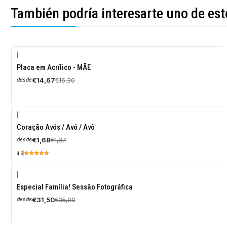
También podría interesarte uno de est
|
-10%
Placa em Acrílico - MÃE
OFF
€14,67
€16,30
desde
|
-10%
Coração Avós / Avó / Avô
OFF
€1,68
€1,87
desde
4.9
|
-10%
Especial Família! Sessão Fotográfica
OFF
€31,50
€35,00
desde