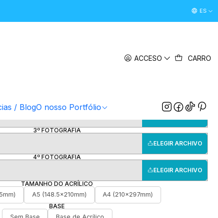
Desconto Boas Vindas 5% " boasvindas26 " (Primeira Comp
ES
|
laca em Acrílico - Avós
ACCESO
CARRO
1º FOTOGRAFIA/IMAGEM
ELEGIR ARCHIVO
2º FOTOGRAFIA/IMAGEM
cias / Blog
O nosso Portfólio
ELEGIR ARCHIVO
3º FOTOGRAFIA
ELEGIR ARCHIVO
4º FOTOGRAFIA
ELEGIR ARCHIVO
TAMANHO DO ACRÍLICO
.5mm)
A5 (148.5x210mm)
A4 (210x297mm)
BASE
Sem Base
Base de Acrílico