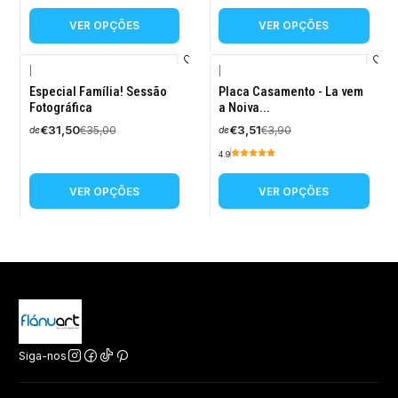
VER OPÇÕES
VER OPÇÕES
|
|
-10%
-10%
Especial Família! Sessão
Placa Casamento - La vem
DESCONTO
DESCONTO
Fotográfica
a Noiva...
€31,50
€3,51
€35,00
€3,90
de
de
4.9
VER OPÇÕES
VER OPÇÕES
Siga-nos