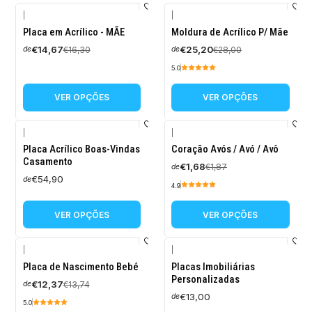
|
|
-10%
-10%
Placa em Acrílico - MÃE
Moldura de Acrílico P/ Mãe
DESCONTO
DESCONTO
€14,67
€25,20
€16,30
€28,00
de
de
5.0
VER OPÇÕES
VER OPÇÕES
|
|
-10%
Placa Acrílico Boas-Vindas
Coração Avós / Avó / Avô
DESCONTO
Casamento
€1,68
€1,87
de
€54,90
de
4.9
VER OPÇÕES
VER OPÇÕES
|
|
-10%
Placa de Nascimento Bebé
Placas Imobiliárias
DESCONTO
Personalizadas
€12,37
€13,74
de
€13,00
de
5.0