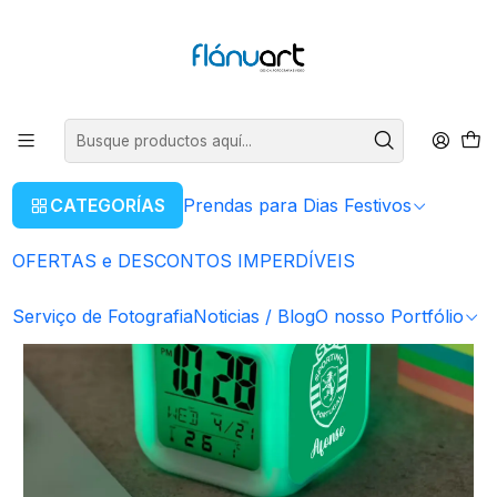
ENVIOS GRÁTIS EM COMPRAS SUPERIORES A 80€
Leer más
Inicio
Artigos Personalizados
Candeeiros Led
Relógio despertador digital Cubo LED - Sporting
CATEGORÍAS
Prendas para Dias Festivos
OFERTAS e DESCONTOS IMPERDÍVEIS
Serviço de Fotografia
Noticias / Blog
O nosso Portfólio