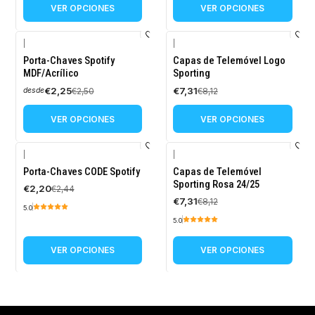
VER OPCIONES
VER OPCIONES
|
|
-10%
-10%
Porta-Chaves Spotify
Capas de Telemóvel Logo
OFF
OFF
MDF/Acrílico
Sporting
€2,25
€7,31
€2,50
€8,12
desde
VER OPCIONES
VER OPCIONES
|
|
-10%
-10%
Porta-Chaves CODE Spotify
Capas de Telemóvel
OFF
OFF
Sporting Rosa 24/25
€2,20
€2,44
€7,31
€8,12
5.0
5.0
VER OPCIONES
VER OPCIONES