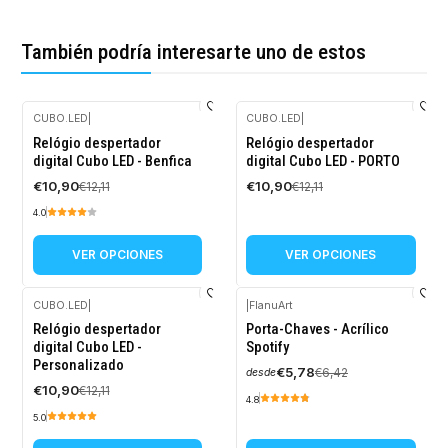
También podría interesarte uno de estos
CUBO.LED
|
CUBO.LED
|
-10%
-10%
Relógio despertador
Relógio despertador
OFF
OFF
digital Cubo LED - Benfica
digital Cubo LED - PORTO
€10,90
€10,90
€12,11
€12,11
4.0
VER OPCIONES
VER OPCIONES
CUBO.LED
|
|
FlanuArt
-10%
-10%
Relógio despertador
Porta-Chaves - Acrílico
OFF
OFF
digital Cubo LED -
Spotify
Personalizado
€5,78
€6,42
desde
€10,90
€12,11
4.8
5.0