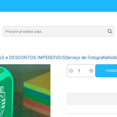
digital Cubo LED - Sporting
Relógio despe
S e DESCONTOS IMPERDÍVEIS
Serviço de Fotografia
Noti
ADIC
Quantidade