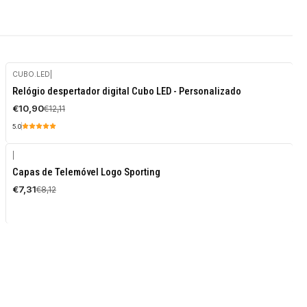
CUBO.LED
|
-10%
Relógio despertador digital Cubo LED - Personalizado
DESCONTO
€10,90
€12,11
5.0
|
-10%
Capas de Telemóvel Logo Sporting
DESCONTO
€7,31
€8,12