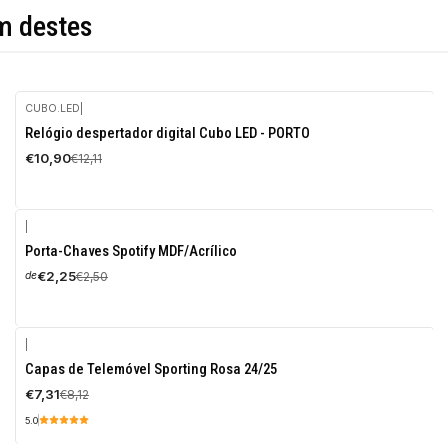
m destes
CUBO.LED
|
-10%
Relógio despertador digital Cubo LED - PORTO
DESCONTO
€10,90
€12,11
|
-10%
Porta-Chaves Spotify MDF/Acrílico
DESCONTO
€2,25
€2,50
de
|
-10%
Capas de Telemóvel Sporting Rosa 24/25
DESCONTO
€7,31
€8,12
5.0