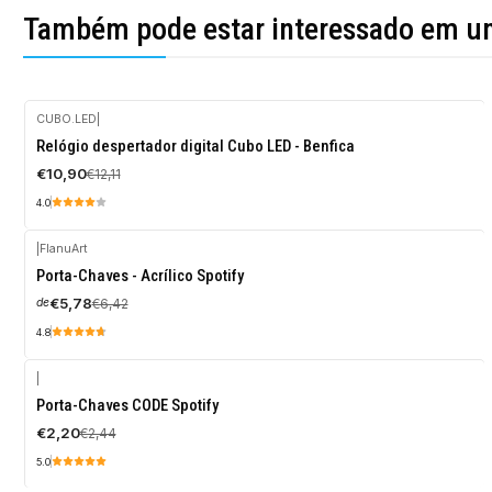
Também pode estar interessado em u
CUBO.LED
|
-10%
Relógio despertador digital Cubo LED - Benfica
DESCONTO
€10,90
€12,11
4.0
|
FlanuArt
-10%
Porta-Chaves - Acrílico Spotify
DESCONTO
€5,78
€6,42
de
4.8
|
-10%
Porta-Chaves CODE Spotify
DESCONTO
€2,20
€2,44
5.0