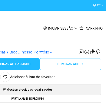
Desconto Boas Vindas 5% " boasvindas26 " (Primeira Comp
PT
|
rtador digital Cubo LED - Sporting
INICIAR SESSÃO
CARRINHO
NOME
cias / Blog
O nosso Portfólio
IONAR AO CARRINHO
COMPRAR AGORA
Adicionar à lista de favoritos
Mostrar stock das localizações
PARTILHAR ESTE PRODUTO