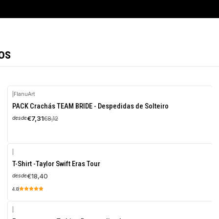
os
|
FlanuArt
-10%
PACK Crachás TEAM BRIDE - Despedidas de Solteiro
OFF
€7,31
€8,12
desde
|
T-Shirt -Taylor Swift Eras Tour
€18,40
desde
4.8
|