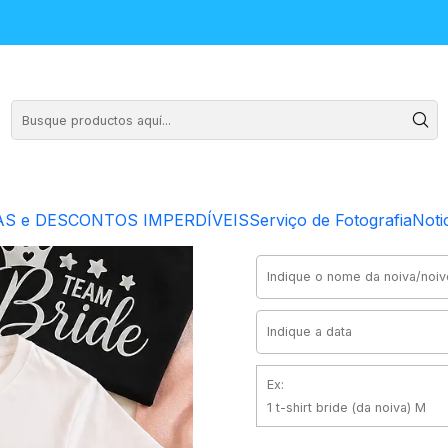
a | Casamento
Packs T-shirts
5
S e DESCONTOS IMPERDÍVEIS
Serviço de Fotografia
Noti