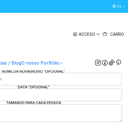
Desconto Boas Vindas 5% " boasvindas26 " (Primeira Comp
ES
|
 - Despedida de Solteira | Casamento
ACCESO
CARRO
PACK
unid.
8unid.
10unid.
15unid.
OPÇÃO
cias / Blog
O nosso Portfólio
1
2
3
4
NOME DA NOIVA/NOIVO "OPCIONAL"
DATA "OPCIONAL"
TAMANHO PARA CADA PESSOA