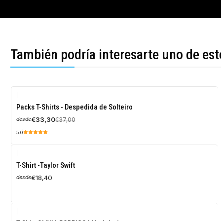
También podría interesarte uno de est
|
-10%
Packs T-Shirts - Despedida de Solteiro
OFF
€33,30
€37,00
desde
5.0
|
T-Shirt -Taylor Swift
€18,40
desde
|