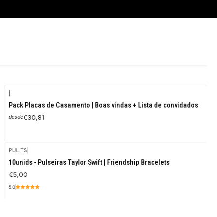
|
Pack Placas de Casamento | Boas vindas + Lista de convidados
€30,81
desde
PUL.TS
|
10unids - Pulseiras Taylor Swift | Friendship Bracelets
€5,00
5.0