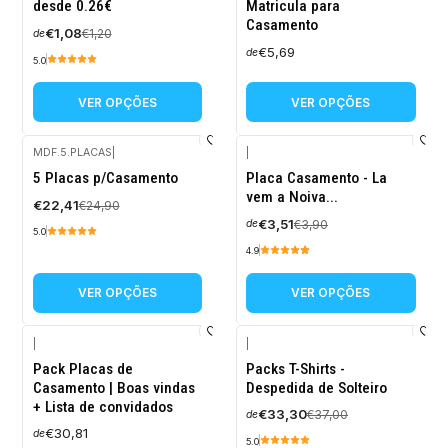
desde 0.26€
Matricula para
Casamento
€1,08
€1,20
de
€5,69
de
5.0
VER OPÇÕES
VER OPÇÕES
MDF.5.PLACAS
|
|
-10%
-10%
5 Placas p/Casamento
Placa Casamento - La
DESCONTO
DESCONTO
vem a Noiva...
€22,41
€24,90
Não Disponível
€3,51
€3,90
de
5.0
4.9
VER OPÇÕES
VER OPÇÕES
|
|
-10%
Pack Placas de
Packs T-Shirts -
DESCONTO
Casamento | Boas vindas
Despedida de Solteiro
+ Lista de convidados
€33,30
€37,00
de
€30,81
de
5.0