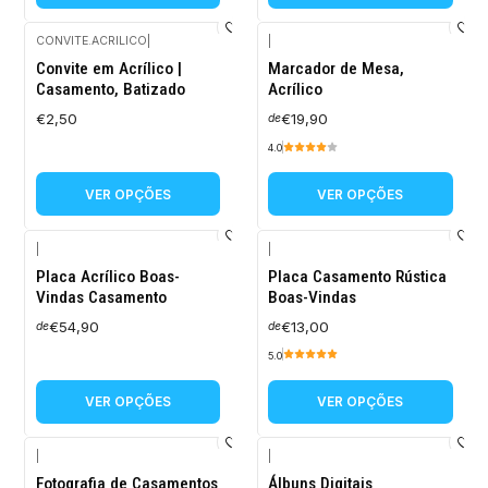
CONVITE.ACRILICO
|
|
Convite em Acrílico |
Marcador de Mesa,
Casamento, Batizado
Acrílico
€2,50
€19,90
de
4.0
VER OPÇÕES
VER OPÇÕES
|
|
Placa Acrílico Boas-
Placa Casamento Rústica
Vindas Casamento
Boas-Vindas
€54,90
€13,00
de
de
5.0
VER OPÇÕES
VER OPÇÕES
|
|
-10%
Fotografia de Casamentos
Álbuns Digitais