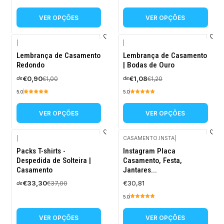
VER OPÇÕES
VER OPÇÕES
|
|
-10%
-10%
Lembrança de Casamento
Lembrança de Casamento
DESCONTO
DESCONTO
Redondo
| Bodas de Ouro
€0,90
€1,08
€1,00
€1,20
de
de
5.0
5.0
VER OPÇÕES
VER OPÇÕES
|
CASAMENTO.INSTA
|
-10%
Packs T-shirts -
Instagram Placa
DESCONTO
Despedida de Solteira |
Casamento, Festa,
Casamento
Jantares...
€33,30
€30,81
€37,00
de
5.0
VER OPÇÕES
VER OPÇÕES