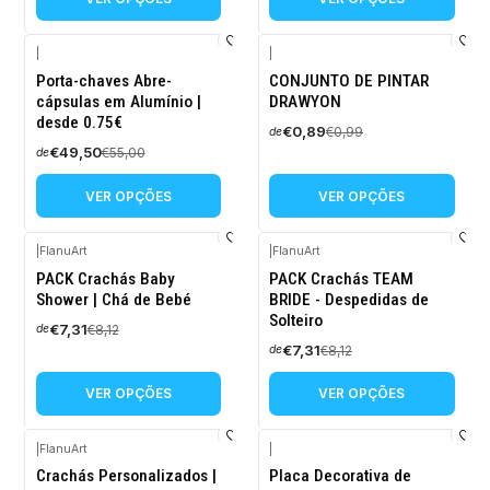
|
|
-10%
-10%
Porta-chaves Abre-
CONJUNTO DE PINTAR
DESCONTO
DESCONTO
cápsulas em Alumínio |
DRAWYON
desde 0.75€
€0,89
€0,99
de
€49,50
€55,00
de
VER OPÇÕES
VER OPÇÕES
|
FlanuArt
|
FlanuArt
-10%
-10%
PACK Crachás Baby
PACK Crachás TEAM
DESCONTO
DESCONTO
Shower | Chá de Bebé
BRIDE - Despedidas de
Solteiro
€7,31
€8,12
de
€7,31
€8,12
de
VER OPÇÕES
VER OPÇÕES
|
FlanuArt
|
-10%
Crachás Personalizados |
Placa Decorativa de
DESCONTO