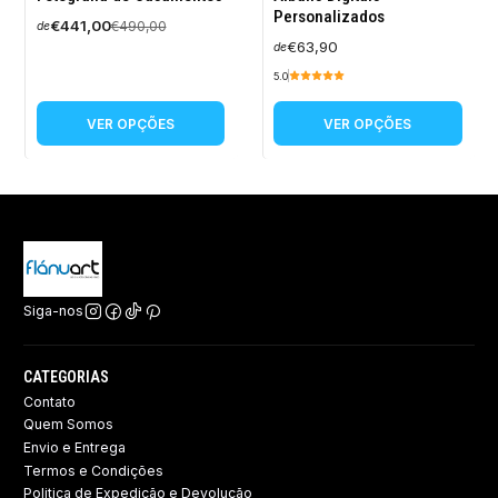
DESCONTO
Personalizados
€441,00
€490,00
de
€63,90
de
5.0
VER OPÇÕES
VER OPÇÕES
Siga-nos
CATEGORIAS
Contato
Quem Somos
Envio e Entrega
Termos e Condições
Politica de Expedição e Devolução ​