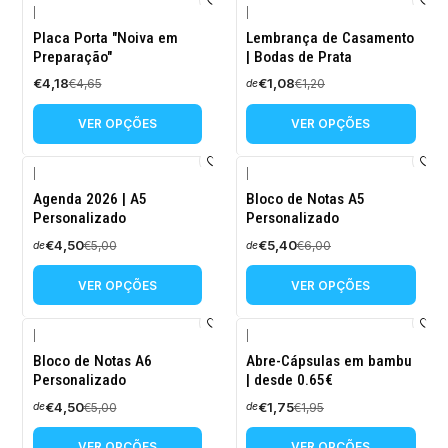
|
|
-10%
-10%
Placa Porta "Noiva em
Lembrança de Casamento
DESCONTO
DESCONTO
Preparação"
| Bodas de Prata
€4,18
€1,08
€4,65
€1,20
de
VER OPÇÕES
VER OPÇÕES
|
|
-10%
-10%
Agenda 2026 | A5
Bloco de Notas A5
DESCONTO
DESCONTO
Personalizado
Personalizado
€4,50
€5,40
€5,00
€6,00
de
de
VER OPÇÕES
VER OPÇÕES
|
|
-10%
-10%
Bloco de Notas A6
Abre-Cápsulas em bambu
DESCONTO
DESCONTO
Personalizado
| desde 0.65€
€4,50
€1,75
€5,00
€1,95
de
de
VER OPÇÕES
VER OPÇÕES