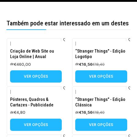
Também pode estar interessado em um destes
|
|
-10%
Criação de Web Site ou
“Stranger Things" - Edição
DESCONTO
Loja Online | Anual
Logotipo
€460,00
€16,56
€18,40
de
de
VER OPÇÕES
VER OPÇÕES
|
|
-10%
Pósteres, Quadros &
“Stranger Things" - Edição
DESCONTO
Cartazes - Publicidade
Clássica
€4,80
€16,56
€18,40
de
de
VER OPÇÕES
VER OPÇÕES