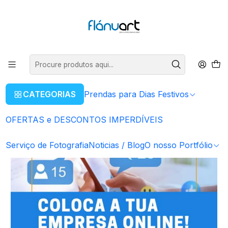
ENVIOS GRÁTIS EM COMPRAS SUPERIORES A 80€
Ler mais
Início
Marketing Digital
Gestão de Redes Sociais
CATEGORIAS
Prendas para Dias Festivos
OFERTAS e DESCONTOS IMPERDÍVEIS
Serviço de Fotografia
Noticias / Blog
O nosso Portfólio