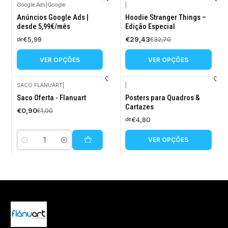
Google.Ads
|
Google
|
-10%
Anúncios Google Ads |
Hoodie Stranger Things –
DESCONTO
desde 5,99€/mês
Edição Especial
€5,99
€29,43
€32,70
de
VER OPÇÕES
VER OPÇÕES
SACO.FLANUART
|
|
-10%
Saco Oferta - Flanuart
Posters para Quadros &
DESCONTO
Cartazes
€0,90
€1,00
€4,80
de
VER OPÇÕES
Quantidade