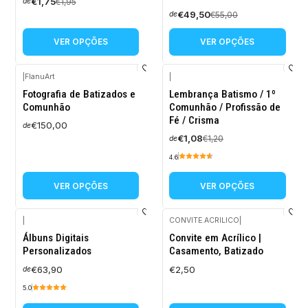
€1,75
€1,95
de
€49,50
€55,00
de
VER OPÇÕES
VER OPÇÕES
|
FlanuArt
|
-10%
Fotografia de Batizados e
Lembrança Batismo / 1º
DESCONTO
Comunhão
Comunhão / Profissão de
Fé / Crisma
€150,00
de
€1,08
€1,20
de
4.6
VER OPÇÕES
VER OPÇÕES
|
CONVITE.ACRILICO
|
Álbuns Digitais
Convite em Acrílico |
Personalizados
Casamento, Batizado
€63,90
€2,50
de
5.0