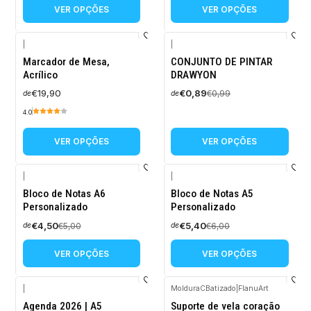
VER OPÇÕES
VER OPÇÕES
|
|
-10%
Marcador de Mesa,
CONJUNTO DE PINTAR
DESCONTO
Acrílico
DRAWYON
€19,90
€0,89
€0,99
de
de
4.0
VER OPÇÕES
VER OPÇÕES
|
|
-10%
-10%
Bloco de Notas A6
Bloco de Notas A5
DESCONTO
DESCONTO
Personalizado
Personalizado
€4,50
€5,40
€5,00
€6,00
de
de
VER OPÇÕES
VER OPÇÕES
|
MolduraCBatizado
|
FlanuArt
-10%
-10%
Agenda 2026 | A5
Suporte de vela coração
DESCONTO
DESCONTO