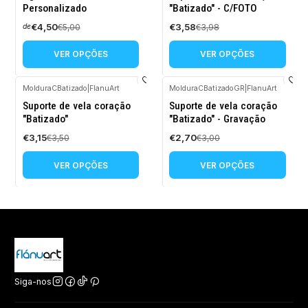
Personalizado
"Batizado" - C/FOTO
€4,50
€3,58
€5,00
€3,98
de
VER OPÇÕES
VER OPÇÕES
MolduraCBatizado
|
FlanuArt
MolduraCBatizadoGR
|
FlanuArt
-10%
-10%
Suporte de vela coração
Suporte de vela coração
DESCONTO
DESCONTO
"Batizado"
"Batizado" - Gravação
€3,15
€2,70
€3,50
€3,00
VER OPÇÕES
VER OPÇÕES
Siga-nos