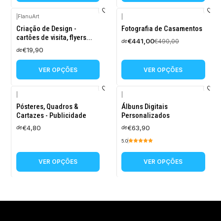
|
FlanuArt
|
-10%
Criação de Design -
Fotografia de Casamentos
DESCONTO
cartões de visita, flyers...
€441,00
€490,00
de
€19,90
de
VER OPÇÕES
VER OPÇÕES
|
|
Pósteres, Quadros &
Álbuns Digitais
Cartazes - Publicidade
Personalizados
€4,80
€63,90
de
de
5.0
VER OPÇÕES
VER OPÇÕES