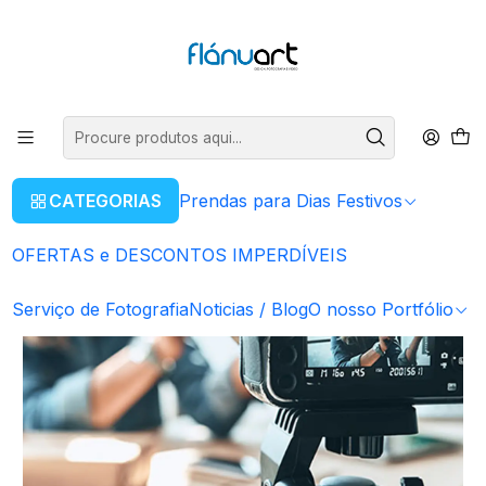
ENVIOS GRÁTIS EM COMPRAS SUPERIORES A 80€
Ler mais
Início
Serviço Audiovisual
Produção e Edição de Vídeos
CATEGORIAS
Prendas para Dias Festivos
OFERTAS e DESCONTOS IMPERDÍVEIS
Serviço de Fotografia
Noticias / Blog
O nosso Portfólio