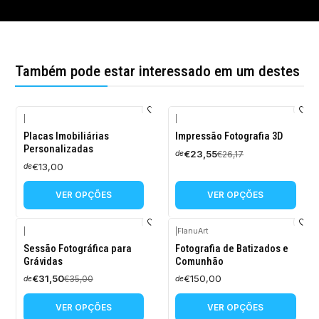
Também pode estar interessado em um destes
|
|
-10%
Placas Imobiliárias
Impressão Fotografia 3D
DESCONTO
Personalizadas
€23,55
€26,17
de
€13,00
de
VER OPÇÕES
VER OPÇÕES
|
|
FlanuArt
-10%
Sessão Fotográfica para
Fotografia de Batizados e
DESCONTO
Grávidas
Comunhão
€31,50
€150,00
€35,00
de
de
VER OPÇÕES
VER OPÇÕES