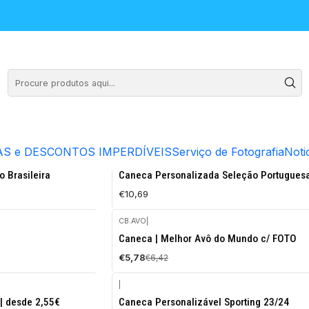
neca com a sua foto favorita e receba-a em poucos dias. Canecas e
S e DESCONTOS IMPERDÍVEIS
Serviço de Fotografia
Noti
CB.PT
|
 Brasileira
Caneca Personalizada Seleção Portugues
€10,69
CB.AVO
|
-10%
Caneca | Melhor Avô do Mundo c/ FOTO
DESCONTO
€5,78
€6,42
|
-10%
| desde 2,55€
Caneca Personalizável Sporting 23/24
DESCONTO