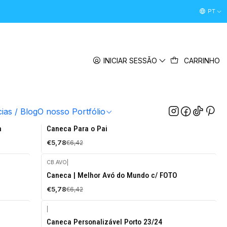
Desconto Boas Vindas 5% " boasvindas26 " (Primeira Comp
PT
INICIAR SESSÃO
CARRINHO
m cerâmica de 325 ml e próprias para ir ao micro-ondas e
cias / Blog
O nosso Portfólio
CB.MAE
|
-10%
a
Caneca Para o Pai
DESCONTO
€5,78
€6,42
CB.AVO
|
-10%
Caneca | Melhor Avó do Mundo c/ FOTO
DESCONTO
€5,78
€6,42
|
-10%
Caneca Personalizável Porto 23/24
DESCONTO