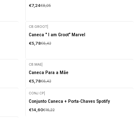
€7,24
€8,05
CB.GROOT
|
-10%
Caneca " I am Groot" Marvel
DESCONTO
€5,78
€6,42
CB.MAE
|
-10%
Caneca Para a Mãe
DESCONTO
€5,78
€6,42
CONJ.CP
|
-10%
Conjunto Caneca + Porta-Chaves Spotify
DESCONTO
€14,60
€16,22