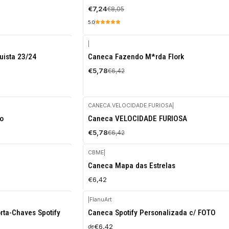
€7,24
€8,05
5.0
|
-10%
uista 23/24
Caneca Fazendo M*rda Flork
DESCONTO
€5,78
€6,42
CANECA.VELOCIDADE.FURIOSA
|
-10%
o
Caneca VELOCIDADE FURIOSA
DESCONTO
€5,78
€6,42
CBME
|
a
Caneca Mapa das Estrelas
€6,42
|
FlanuArt
rta-Chaves Spotify
Caneca Spotify Personalizada c/ FOTO
€6,42
de