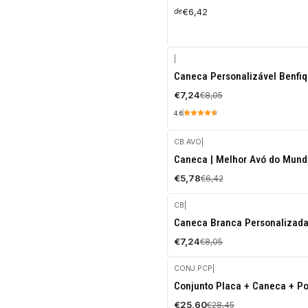
€6,42
de
|
-10%
Caneca Personalizável Benfiq
DESCONTO
€7,24
€8,05
4.6
CB.AVO
|
-10%
Caneca | Melhor Avó do Mund
DESCONTO
€5,78
€6,42
CB
|
-10%
Caneca Branca Personalizad
DESCONTO
€7,24
€8,05
CONJ.PCP
|
-10%
Conjunto Placa + Caneca + Po
DESCONTO
€25,60
€28,45