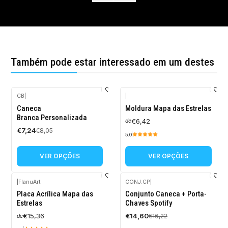
Também pode estar interessado em um destes
CB
|
|
-10%
Caneca
Moldura Mapa das Estrelas
DESCONTO
Branca Personalizada
€6,42
de
€7,24
€8,05
5.0
VER OPÇÕES
VER OPÇÕES
|
FlanuArt
CONJ.CP
|
-10%
Placa Acrílica Mapa das
Conjunto Caneca + Porta-
DESCONTO
Estrelas
Chaves Spotify
€15,36
€14,60
€16,22
de