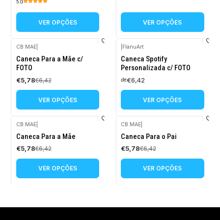
5.0
VER OPÇÕES
VER OPÇÕES
CB.MAE
|
|
FlanuArt
-10%
Caneca Para a Mãe c/
Caneca Spotify
DESCONTO
FOTO
Personalizada c/ FOTO
€5,78
€6,42
€6,42
de
VER OPÇÕES
VER OPÇÕES
CB.MAE
|
CB.MAE
|
-10%
-10%
Caneca Para a Mãe
Caneca Para o Pai
DESCONTO
DESCONTO
€5,78
€5,78
€6,42
€6,42
VER OPÇÕES
VER OPÇÕES