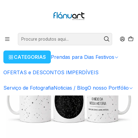
ENVIOS GRÁTIS EM COMPRAS SUPERIORES A 80€
Ler mais
Início
Artigos Personalizados
Caneca Personalizada
Caneca Mapa das Estrelas
CATEGORIAS
Prendas para Dias Festivos
OFERTAS e DESCONTOS IMPERDÍVEIS
Serviço de Fotografia
Noticias / Blog
O nosso Portfólio