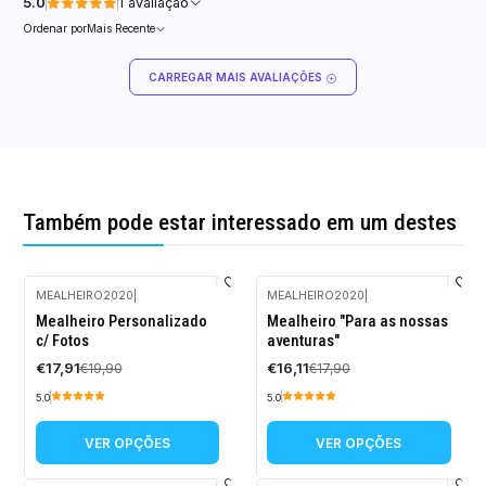
5.0
1 avaliação
Ordenar por
Mais Recente
CARREGAR MAIS AVALIAÇÕES
Também pode estar interessado em um destes
MEALHEIRO2020
|
MEALHEIRO2020
|
-10%
-10%
Mealheiro Personalizado
Mealheiro "Para as nossas
DESCONTO
DESCONTO
c/ Fotos
aventuras"
€17,91
€16,11
€19,90
€17,90
5.0
5.0
VER OPÇÕES
VER OPÇÕES