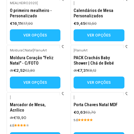
MEALHEIRO2020
|
|
-10%
-10%
O primeiro mealheiro -
Calendários de Mesa
DESCONTO
DESCONTO
Personalizado
Personalizados
€16,11
€9,45
€17,90
€10,50
VER OPÇÕES
VER OPÇÕES
MolduraCNatal
|
FlanuArt
|
FlanuArt
-10%
-10%
Moldura Coração "Feliz
PACK Crachás Baby
DESCONTO
DESCONTO
Natal" - C/FOTO
Shower | Chá de Bebé
€2,52
€7,31
€2,80
€8,12
de
de
VER OPÇÕES
VER OPÇÕES
|
|
-10%
Marcador de Mesa,
Porta Chaves Natal MDF
DESCONTO
Acrílico
€0,63
€0,70
€19,90
de
5.0
4.0