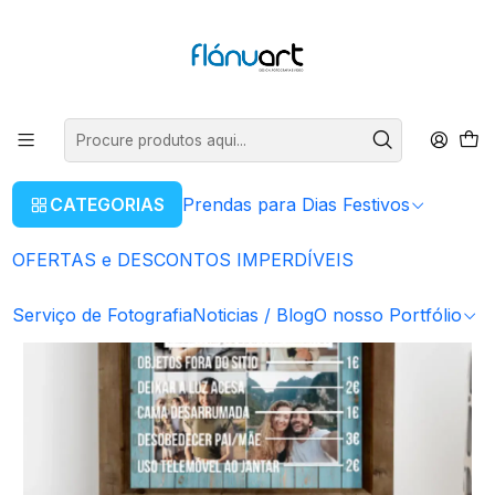
ENVIOS GRÁTIS EM COMPRAS SUPERIORES A 80€
Ler mais
Início
Prendas para Dias Festivos
Para o Pai
Mealheiro Personalizado - Família
CATEGORIAS
Prendas para Dias Festivos
OFERTAS e DESCONTOS IMPERDÍVEIS
Serviço de Fotografia
Noticias / Blog
O nosso Portfólio