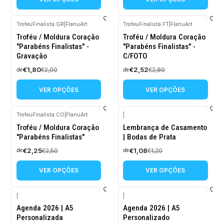
TrofeuFinalista.GR
|
FlanuArt
TrofeuFinalista.FT
|
FlanuArt
-10%
-10%
Troféu / Moldura Coração
Troféu / Moldura Coração
DESCONTO
DESCONTO
"Parabéns Finalistas" -
"Parabéns Finalistas" -
Gravação
C/FOTO
€1,80
€2,52
€2,00
€2,80
de
de
VER OPÇÕES
VER OPÇÕES
TrofeuFinalista.CO
|
FlanuArt
|
-10%
-10%
Troféu / Moldura Coração
Lembrança de Casamento
DESCONTO
DESCONTO
"Parabéns Finalistas"
| Bodas de Prata
€2,25
€1,08
€2,50
€1,20
de
de
VER OPÇÕES
VER OPÇÕES
|
|
-10%
-10%
Agenda 2026 | A5
Agenda 2026 | A5
DESCONTO
DESCONTO
Personalizada
Personalizado