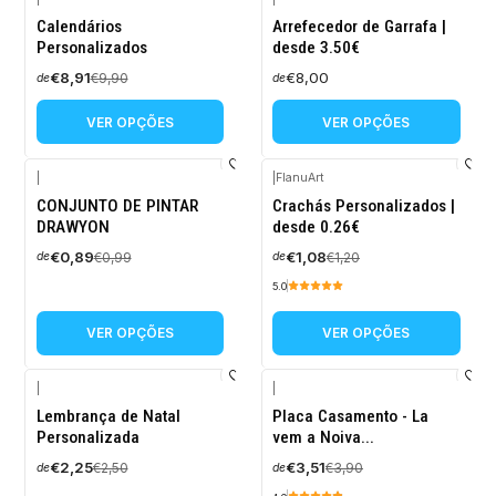
-10%
Calendários
Arrefecedor de Garrafa |
DESCONTO
Personalizados
desde 3.50€
€8,91
€8,00
€9,90
de
de
VER OPÇÕES
VER OPÇÕES
|
|
FlanuArt
-10%
-10%
CONJUNTO DE PINTAR
Crachás Personalizados |
DESCONTO
DESCONTO
DRAWYON
desde 0.26€
€0,89
€1,08
€0,99
€1,20
de
de
5.0
VER OPÇÕES
VER OPÇÕES
|
|
-10%
-10%
Lembrança de Natal
Placa Casamento - La
DESCONTO
DESCONTO
Personalizada
vem a Noiva...
€2,25
€3,51
€2,50
€3,90
de
de