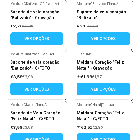
MolduraCBatizadoGR
|
FlanuArt
MolduraCBatizado
|
FlanuArt
-10%
-10%
Suporte de vela coração
Suporte de vela coração
DESCONTO
DESCONTO
"Batizado" - Gravação
"Batizado"
€2,70
€3,15
€3,00
€3,50
VER OPÇÕES
VER OPÇÕES
MolduraCBatizado
|
FlanuArt
|
FlanuArt
-10%
-10%
Suporte de vela coração
Moldura Coração "Feliz
DESCONTO
DESCONTO
"Batizado" - C/FOTO
Natal" - Gravação
€3,58
€1,68
€3,98
€1,87
de
VER OPÇÕES
VER OPÇÕES
MolduraCNatal
|
FlanuArt
MolduraCNatal
|
FlanuArt
-10%
-10%
Suporte de Vela Coração
Moldura Coração "Feliz
DESCONTO
DESCONTO
"Feliz Natal" - C/FOTO
Natal" - C/FOTO
€3,58
€2,52
€3,98
€2,80
de
VER OPÇÕES
VER OPÇÕES