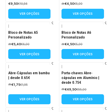
€9,50
€4,50
€10,56
€5,00
de
VER OPÇÕES
VER OPÇÕES
|
|
-10%
-10%
Bloco de Notas A5
Bloco de Notas A6
DESCONTO
DESCONTO
Personalizado
Personalizado
€5,40
€4,50
€6,00
€5,00
de
de
VER OPÇÕES
VER OPÇÕES
|
|
-10%
-10%
Abre-Cápsulas em bambu
Porta-chaves Abre-
DESCONTO
DESCONTO
| desde 0.65€
cápsulas em Alumínio |
desde 0.75€
€1,75
€1,95
de
€49,50
€55,00
de
VER OPÇÕES
VER OPÇÕES
|
|