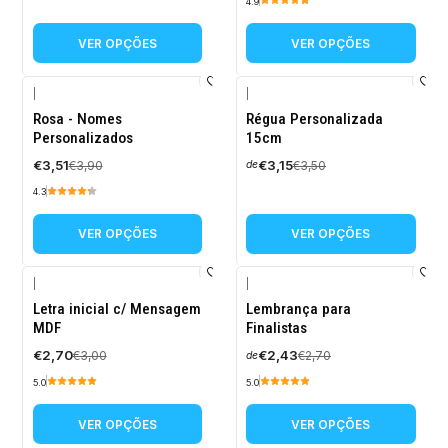
4.9
VER OPÇÕES
VER OPÇÕES
|
|
-10%
-10%
Rosa - Nomes
Régua Personalizada
DESCONTO
DESCONTO
Personalizados
15cm
€3,51
€3,15
€3,90
€3,50
de
4.3
VER OPÇÕES
VER OPÇÕES
|
|
-10%
-10%
Letra inicial c/ Mensagem
Lembrança para
DESCONTO
DESCONTO
MDF
Finalistas
€2,70
€2,43
€3,00
€2,70
de
5.0
5.0
VER OPÇÕES
VER OPÇÕES