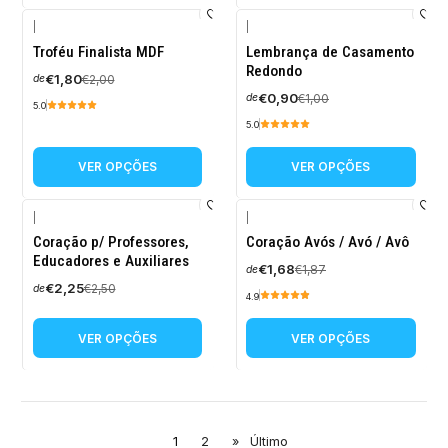
|
|
-10%
-10%
Troféu Finalista MDF
Lembrança de Casamento
DESCONTO
DESCONTO
Redondo
€1,80
€2,00
de
€0,90
€1,00
de
5.0
5.0
VER OPÇÕES
VER OPÇÕES
|
|
-10%
-10%
Coração p/ Professores,
Coração Avós / Avó / Avô
DESCONTO
DESCONTO
Educadores e Auxiliares
€1,68
€1,87
de
€2,25
€2,50
de
4.9
VER OPÇÕES
VER OPÇÕES
1
2
»
Último