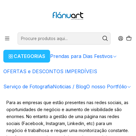
ENVIOS GRÁTIS EM COMPRAS SUPERIORES A 80€
Ler mais
Início
Portfólio de Marketing Digital
Portfólio de Marketing Digital
CATEGORIAS
Prendas para Dias Festivos
Aqui encontrará exemplos de marketing digital, desde
construção de websites, gestão de redes socias, etc. Veja o
OFERTAS e DESCONTOS IMPERDÍVEIS
nosso portfólio e tire as suas conclusões!
Serviço de Fotografia
Noticias / Blog
O nosso Portfólio
Gestão de Redes Sociais
Para as empresas que estão presentes nas redes sociais, as
oportunidades de negócio e aumento de visibilidade são
enormes. No entanto a gestão de uma página nas redes
sociais (Facebook, Instagram, Linkedin, etc) para um
negócio é trabalhosa e requer uma monitorização constante.