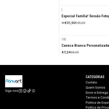
|
-10%
Especial Família! Sessão Foto
DESCONTO
€31,50
€35,00
de
CB
|
-10%
Caneca Branca Personalizad
DESCONTO
€7,24
€8,05
CATEGORIAS
Contato
Quem Somos
Siga-nos
Envio e Entrega
Termos e Cond
Politica de Expe
Política de Priv