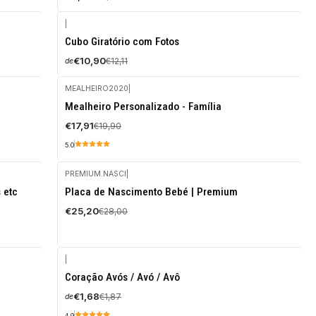
|
-10%
Cubo Giratório com Fotos
DESCONTO
€10,90
€12,11
de
MEALHEIRO2020
|
-10%
Mealheiro Personalizado - Família
DESCONTO
€17,91
€19,90
5.0
PREMIUM.NASCI
|
-10%
 etc
Placa de Nascimento Bebé | Premium
DESCONTO
€25,20
€28,00
|
-10%
Coração Avós / Avó / Avô
DESCONTO
€1,68
€1,87
de
4.9