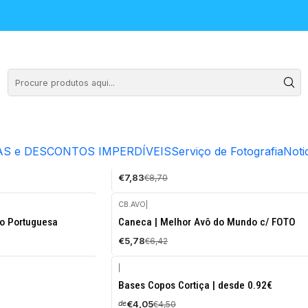
vós. ❤️ São ideias e presentes completamente personalizados para
AV.NAT
|
FlanuArt
S e DESCONTOS IMPERDÍVEIS
Serviço de Fotografia
Noti
-10%
 - Gravação
Avental para Avós c/ fotografia "Feliz Nata
DESCONTO
€7,83
€8,70
CB.AVO
|
-10%
o Portuguesa
Caneca | Melhor Avô do Mundo c/ FOTO
DESCONTO
€5,78
€6,42
|
-10%
Bases Copos Cortiça | desde 0.92€
DESCONTO
€4,05
€4,50
de