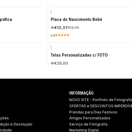
|
-10%
gráfica
Placa de Nascimento Bebé
DESCONTO
€12,37
€13,74
de
5.0
|
a
Telas Personalizadas c/ FOTO
€29,00
de
INFORMAÇÃO
NOVO SITE - Portfolio de Fotografi
OFERTAS e DESCONTOS IMPERDÍVE
Prendas para Dias Festivos
ições
Artigos Personalizados
dição e Devolução ​
Serviço de Fotografia
acidade
Marketing Digital