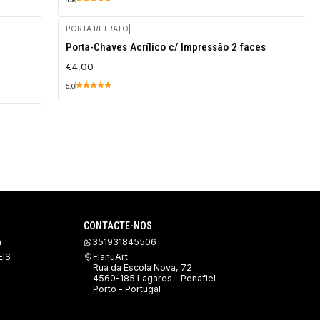
PORTA.RETRATO
|
Porta-Chaves Acrílico c/ Impressão 2 faces
€4,00
5.0
CONTACTE-NOS
a
351931845506
IS
FlanuArt
Rua da Escola Nova, 72
4560-185 Lagares - Penafiel
Porto - Portugal