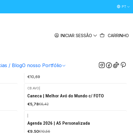
Desconto Boas Vindas 5% " boasvindas26 " (Primeira Comp
PT
INICIAR SESSÃO
CARRINHO
 avós de todas as idades.
CB.PT
|
cias / Blog
O nosso Portfólio
l"
Caneca Personalizada Seleção Brasileira
€10,69
CB.AVO
|
-10%
Caneca | Melhor Avó do Mundo c/ FOTO
DESCONTO
€5,78
€6,42
|
-10%
Agenda 2026 | A5 Personalizada
DESCONTO
€9,50
€10,56