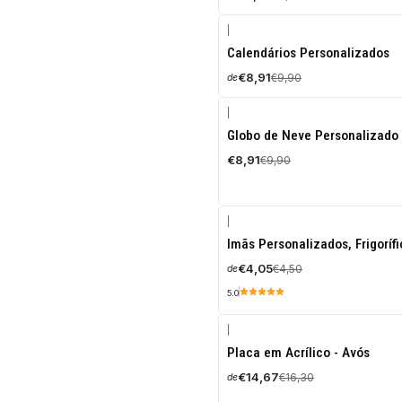
|
-10%
Calendários Personalizados
DESCONTO
€8,91
€9,90
de
|
-10%
Globo de Neve Personalizado 
DESCONTO
€8,91
€9,90
|
-10%
Imãs Personalizados, Frigorífi
DESCONTO
€4,05
€4,50
de
5.0
|
-10%
Placa em Acrílico - Avós
DESCONTO
€14,67
€16,30
de