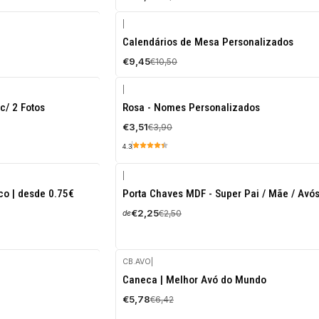
|
-10%
Calendários de Mesa Personalizados
DESCONTO
€9,45
€10,50
|
-10%
c/ 2 Fotos
Rosa - Nomes Personalizados
DESCONTO
€3,51
€3,90
4.3
|
-10%
co | desde 0.75€
Porta Chaves MDF - Super Pai / Mãe / Avós
DESCONTO
€2,25
€2,50
de
CB.AVO
|
-10%
Caneca | Melhor Avó do Mundo
DESCONTO
€5,78
€6,42