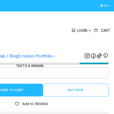
Desconto Boas Vindas 5% " boasvindas26 " (Primeira Comp
EN
|
a 2026 | A5 Personalizada
LOGIN
CART
COR
Preta
Vermelha
Rosa
Azul
1º FOTOGRAFIA/IMAGEM
ias / Blog
O nosso Portfólio
CHOOSE FILE
TEXTO A GRAVAR
ADD TO CART
BUY NOW
Add to Wishlist