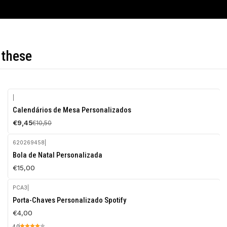
 these
|
-10%
Calendários de Mesa Personalizados
OFF
€9,45
€10,50
620269458
|
Bola de Natal Personalizada
€15,00
PCA3
|
Porta-Chaves Personalizado Spotify
€4,00
4.0