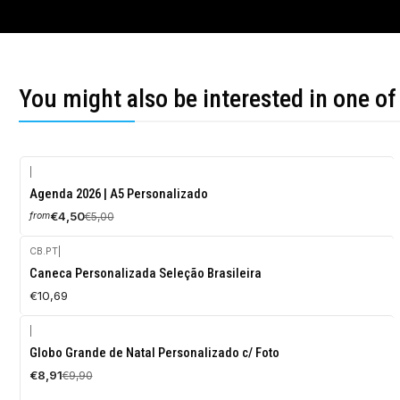
You might also be interested in one of
|
-10%
Agenda 2026 | A5 Personalizado
OFF
€4,50
€5,00
from
CB.PT
|
Caneca Personalizada Seleção Brasileira
€10,69
|
-10%
Globo Grande de Natal Personalizado c/ Foto
OFF
€8,91
€9,90