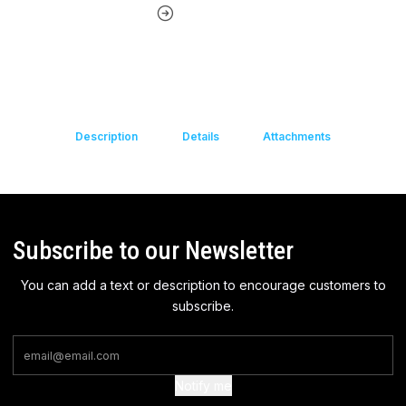
Description
Details
Attachments
Subscribe to our Newsletter
You can add a text or description to encourage customers to
subscribe.
Notify me