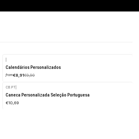
|
-10%
Calendários Personalizados
OFF
€8,91
€9,90
from
CB.PT
|
Caneca Personalizada Seleção Portuguesa
€10,69