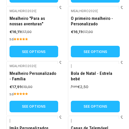
MEALHEIRO2020
|
MEALHEIRO2020
|
-10%
-10%
Mealheiro "Para as
O primeiro mealheiro -
OFF
OFF
nossas aventuras"
Personalizado
€16,11
€16,11
€17,90
€17,90
5.0
SEE OPTIONS
SEE OPTIONS
MEALHEIRO2020
|
|
-10%
Mealheiro Personalizado
Bola de Natal - Estrela
OFF
- Família
bebé
€17,91
€2,50
€19,90
from
5.0
SEE OPTIONS
SEE OPTIONS
|
|
-10%
-10%
Imãs Personalizados,
Capas de Telemóvel