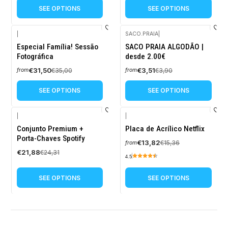
SEE OPTIONS
SEE OPTIONS
|
SACO.PRAIA
|
-10%
-10%
Especial Família! Sessão
SACO PRAIA ALGODÃO |
OFF
OFF
Fotográfica
desde 2.00€
€31,50
€3,51
€35,00
€3,90
from
from
SEE OPTIONS
SEE OPTIONS
|
|
-10%
-10%
Conjunto Premium +
Placa de Acrílico Netflix
OFF
OFF
Porta-Chaves Spotify
€13,82
€15,36
from
€21,88
€24,31
4.5
SEE OPTIONS
SEE OPTIONS