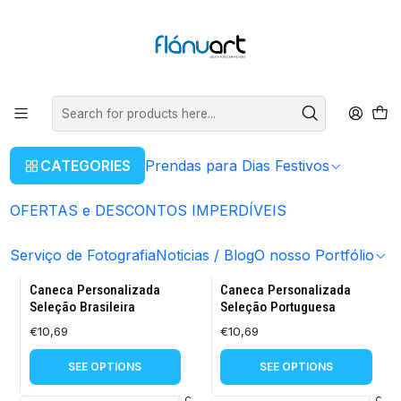
ENVIOS GRÁTIS EM COMPRAS SUPERIORES A 80€
Read more
Home
Prendas para Dias Festivos
Para a Mãe
Para a Mãe
Presentes personalizados para a Mãe ❤️ Ideias originais para mães
CATEGORIES
Prendas para Dias Festivos
de todas as idades. Descobre todos os nossos produto para
oferecer.
FILTERS
OFERTAS e DESCONTOS IMPERDÍVEIS
Serviço de Fotografia
Noticias / Blog
O nosso Portfólio
CB.PT
|
CB.PT
|
Caneca Personalizada
Caneca Personalizada
Seleção Brasileira
Seleção Portuguesa
€10,69
€10,69
SEE OPTIONS
SEE OPTIONS