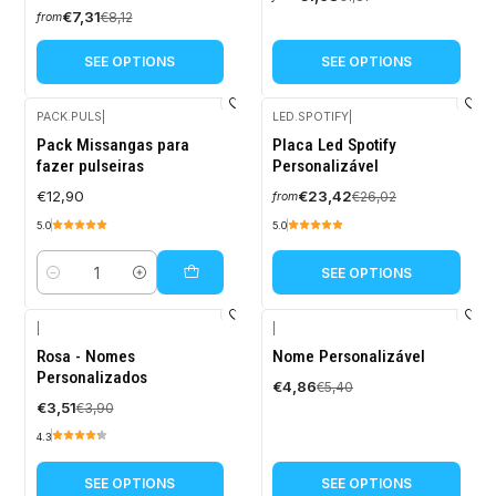
€7,31
€8,12
from
SEE OPTIONS
SEE OPTIONS
PACK.PULS
|
LED.SPOTIFY
|
-10%
Pack Missangas para
Placa Led Spotify
OFF
fazer pulseiras
Personalizável
€12,90
€23,42
€26,02
from
5.0
5.0
SEE OPTIONS
Quantity
|
|
-10%
-10%
Rosa - Nomes
Nome Personalizável
OFF
OFF
Personalizados
€4,86
€5,40
€3,51
€3,90
4.3
SEE OPTIONS
SEE OPTIONS