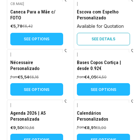
CB.MAE
|
|
-10%
Caneca Para a Mãe c/
Escova com Espelho
OFF
FOTO
Personalizado
€5,78
Available for Quotation
€6,42
SEE OPTIONS
SEE DETAILS
|
|
-10%
-10%
Nécessaire
Bases Copos Cortiça |
OFF
OFF
Personalizado
desde 0.92€
€5,54
€4,05
€6,16
€4,50
from
from
SEE OPTIONS
SEE OPTIONS
|
|
-10%
-10%
Agenda 2026 | A5
Calendários
OFF
OFF
Personalizada
Personalizados
€9,50
€8,91
€10,56
€9,90
from
SEE OPTIONS
SEE OPTIONS