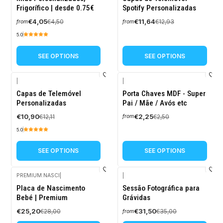
OFF
OFF
Frigorífico | desde 0.75€
Spotify Personalizadas
€4,05
€11,64
€4,50
€12,93
from
from
5.0
SEE OPTIONS
SEE OPTIONS
|
|
-10%
-10%
Capas de Telemóvel
Porta Chaves MDF - Super
OFF
OFF
Personalizadas
Pai / Mãe / Avós etc
€10,90
€2,25
€12,11
€2,50
from
5.0
SEE OPTIONS
SEE OPTIONS
PREMIUM.NASCI
|
|
-10%
-10%
Placa de Nascimento
Sessão Fotográfica para
OFF
OFF
Bebé | Premium
Grávidas
€25,20
€31,50
€28,00
€35,00
from