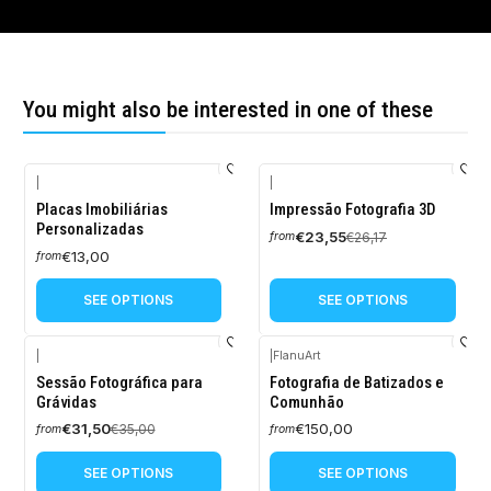
You might also be interested in one of these
|
|
-10%
Placas Imobiliárias
Impressão Fotografia 3D
OFF
Personalizadas
€23,55
€26,17
from
€13,00
from
SEE OPTIONS
SEE OPTIONS
|
|
FlanuArt
-10%
Sessão Fotográfica para
Fotografia de Batizados e
OFF
Grávidas
Comunhão
€31,50
€150,00
€35,00
from
from
SEE OPTIONS
SEE OPTIONS