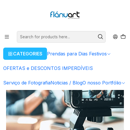
ENVIOS GRÁTIS EM COMPRAS SUPERIORES A 80€
Read more
Home
Serviço Audiovisual
Produção e Edição de Vídeos
CATEGORIES
Prendas para Dias Festivos
OFERTAS e DESCONTOS IMPERDÍVEIS
Serviço de Fotografia
Noticias / Blog
O nosso Portfólio