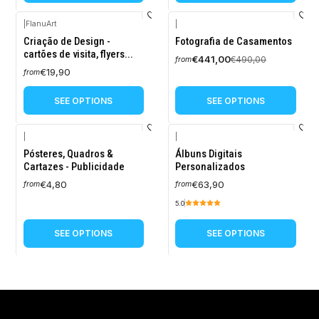
|
FlanuArt
|
-10%
Criação de Design -
Fotografia de Casamentos
OFF
cartões de visita, flyers...
€441,00
€490,00
from
€19,90
from
SEE OPTIONS
SEE OPTIONS
|
|
Pósteres, Quadros &
Álbuns Digitais
Cartazes - Publicidade
Personalizados
€4,80
€63,90
from
from
5.0
SEE OPTIONS
SEE OPTIONS