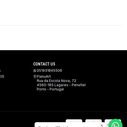
CONTACT US
a
351931845506
IS
FlanuArt
Rua da Escola Nova, 72
4560-185 Lagares - Penafiel
Porto - Portugal