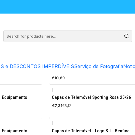
elhor Preço. Compre já!
CB.PT
|
S e DESCONTOS IMPERDÍVEIS
Serviço de Fotografia
Notic
 Brasileira
Caneca Personalizada Seleção Portugues
€10,69
|
-10%
º Equipamento
Capas de Telemóvel Sporting Rosa 25/26
OFF
€7,31
€8,12
|
-10%
º Equipamento
Capas de Telemóvel - Logo S. L. Benfica
OFF