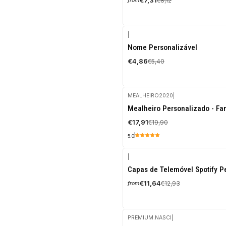
€7,31
€8,12
from
|
-10%
Nome Personalizável
OFF
€4,86
€5,40
MEALHEIRO2020
|
-10%
Mealheiro Personalizado - Fa
OFF
€17,91
€19,90
5.0
|
-10%
Capas de Telemóvel Spotify P
OFF
€11,64
€12,93
from
PREMIUM.NASCI
|