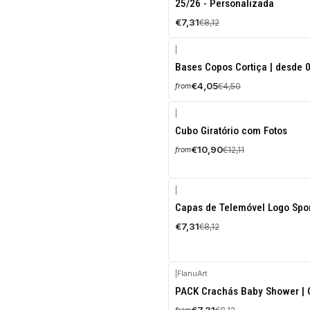
25/26 - Personalizada
€7,31
€8,12
|
-10%
Bases Copos Cortiça | desde 
OFF
€4,05
€4,50
from
|
-10%
Cubo Giratório com Fotos
OFF
€10,90
€12,11
from
|
-10%
Capas de Telemóvel Logo Spor
OFF
€7,31
€8,12
|
FlanuArt
-10%
PACK Crachás Baby Shower | 
OFF