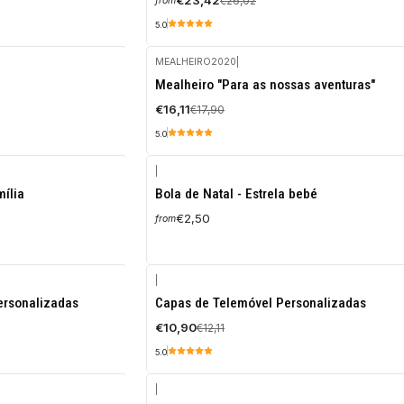
€23,42
€26,02
from
5.0
MEALHEIRO2020
|
-10%
Mealheiro "Para as nossas aventuras"
OFF
€16,11
€17,90
5.0
|
mília
Bola de Natal - Estrela bebé
€2,50
from
|
-10%
ersonalizadas
Capas de Telemóvel Personalizadas
OFF
€10,90
€12,11
5.0
|