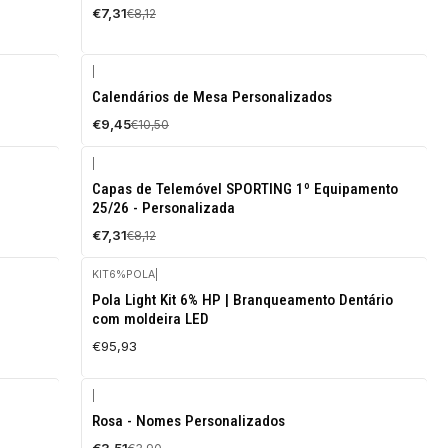
€7,31
€8,12
|
-10%
Calendários de Mesa Personalizados
OFF
€9,45
€10,50
|
-10%
Capas de Telemóvel SPORTING 1º Equipamento
OFF
25/26 - Personalizada
€7,31
€8,12
KIT6%POLA
|
Pola Light Kit 6% HP | Branqueamento Dentário
com moldeira LED
€95,93
|
-10%
Rosa - Nomes Personalizados
OFF