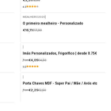
€3,51
€3,90
4.3
MEALHEIRO2020
|
-10%
O primeiro mealheiro - Personalizado
OFF
€16,11
€17,90
|
-10%
Imãs Personalizados, Frigorífico | desde 0.75€
OFF
€4,05
€4,50
from
5.0
|
-10%
Porta Chaves MDF - Super Pai / Mãe / Avós etc
OFF
€2,25
€2,50
from