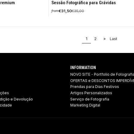
-10%
Premium
Sessão Fotográfica para Grávidas
OFF
€31,50
€35,00
from
1
2
»
Last
INFORMATION
NOVO SITE - Portfolio de Fotografi
OFERTAS e DESCONTOS IMPERDÍVE
Prendas para Dias Festivos
ições
Artigos Personalizados
dição e Devolução ​
Serviço de Fotografia
acidade
Marketing Digital