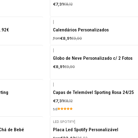
€7,31
€8,12
|
-10%
0.92€
Calendários Personalizados
OFF
€8,91
€9,90
from
|
-10%
Globo de Neve Personalizado c/ 2 Fotos
OFF
€8,91
€9,90
|
-10%
ting
Capas de Telemóvel Sporting Rosa 24/25
OFF
€7,31
€8,12
5.0
LED.SPOTIFY
|
-10%
Chá de Bebé
Placa Led Spotify Personalizável
OFF