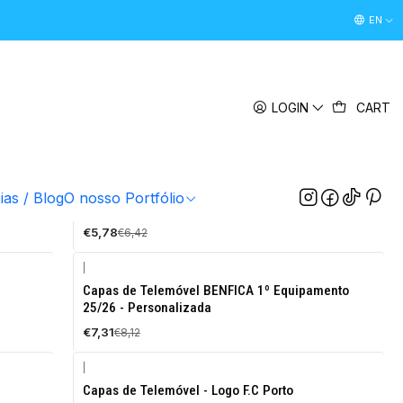
Desconto Boas Vindas 5% " boasvindas26 " (Primeira Comp
EN
LOGIN
CART
CB.MAE
|
ias / Blog
O nosso Portfólio
-10%
a
Caneca Para o Pai
OFF
€5,78
€6,42
|
-10%
Capas de Telemóvel BENFICA 1º Equipamento
OFF
25/26 - Personalizada
€7,31
€8,12
|
-10%
Capas de Telemóvel - Logo F.C Porto
OFF