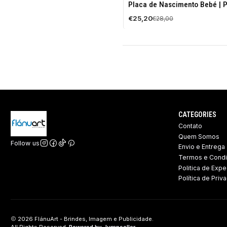
-10%
Placa de Nascimento Bebé | 
OFF
€25,20
€28,00
CATEGORIES
Contato
Quem Somos
Follow us
Envio e Entrega
Termos e Cond
Politica de Expe
Política de Priv
2026 FlánuArt - Brindes, Imagem e Publicidade.
All Rights Reserved.
Powered by Jumpseller
.