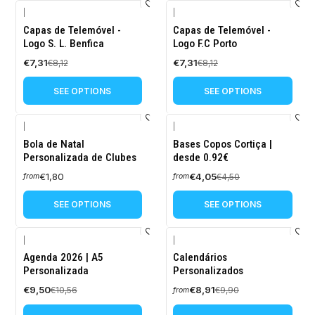
|
|
-10%
-10%
Capas de Telemóvel -
Capas de Telemóvel -
OFF
OFF
Logo S. L. Benfica
Logo F.C Porto
€7,31
€7,31
€8,12
€8,12
SEE OPTIONS
SEE OPTIONS
|
|
-10%
Bola de Natal
Bases Copos Cortiça |
OFF
Personalizada de Clubes
desde 0.92€
€1,80
€4,05
€4,50
from
from
SEE OPTIONS
SEE OPTIONS
|
|
-10%
-10%
Agenda 2026 | A5
Calendários
OFF
OFF
Personalizada
Personalizados
€9,50
€8,91
€10,56
€9,90
from