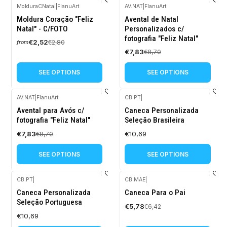
MolduraCNatal
|
FlanuArt
AV.NAT
|
FlanuArt
-10%
-10%
Moldura Coração "Feliz
Avental de Natal
OFF
OFF
Natal" - C/FOTO
Personalizados c/
fotografia "Feliz Natal"
€2,52
€2,80
from
€7,83
€8,70
SEE OPTIONS
SEE OPTIONS
AV.NAT
|
FlanuArt
CB.PT
|
-10%
Avental para Avós c/
Caneca Personalizada
OFF
fotografia "Feliz Natal"
Seleção Brasileira
€7,83
€10,69
€8,70
SEE OPTIONS
SEE OPTIONS
CB.PT
|
CB.MAE
|
-10%
Caneca Personalizada
Caneca Para o Pai
OFF
Seleção Portuguesa
€5,78
€6,42
€10,69