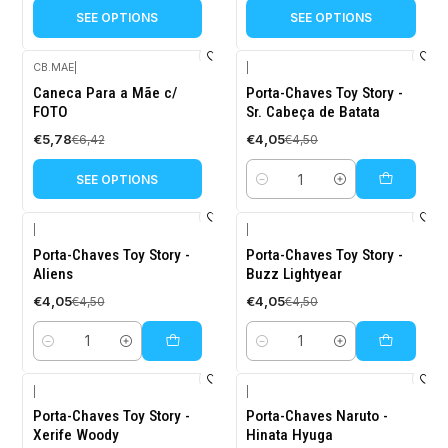
SEE OPTIONS
SEE OPTIONS
CB.MAE
|
|
-10%
-10%
Caneca Para a Mãe c/
Porta-Chaves Toy Story -
OFF
OFF
FOTO
Sr. Cabeça de Batata
€5,78
€4,05
€6,42
€4,50
SEE OPTIONS
Quantity
|
|
-10%
-10%
Porta-Chaves Toy Story -
Porta-Chaves Toy Story -
OFF
OFF
Aliens
Buzz Lightyear
€4,05
€4,05
€4,50
€4,50
Quantity
Quantity
|
|
-10%
-10%
Porta-Chaves Toy Story -
Porta-Chaves Naruto -
OFF
OFF
Xerife Woody
Hinata Hyuga