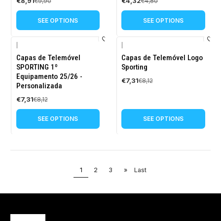
€8,91
€4,32
€9,90
€4,80
SEE OPTIONS
SEE OPTIONS
|
|
-10%
-10%
Capas de Telemóvel
Capas de Telemóvel Logo
OFF
OFF
SPORTING 1º
Sporting
Equipamento 25/26 -
€7,31
€8,12
Personalizada
€7,31
€8,12
SEE OPTIONS
SEE OPTIONS
1
2
3
»
Last