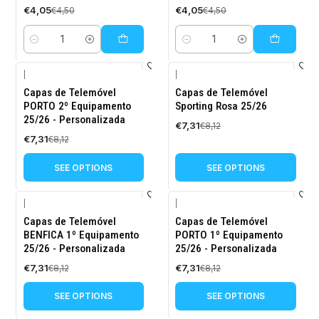
€4,05
€4,05
€4,50
€4,50
Quantity
Quantity
|
|
-10%
-10%
Capas de Telemóvel
Capas de Telemóvel
OFF
OFF
PORTO 2º Equipamento
Sporting Rosa 25/26
25/26 - Personalizada
€7,31
€8,12
€7,31
€8,12
SEE OPTIONS
SEE OPTIONS
|
|
-10%
-10%
Capas de Telemóvel
Capas de Telemóvel
OFF
OFF
BENFICA 1º Equipamento
PORTO 1º Equipamento
25/26 - Personalizada
25/26 - Personalizada
€7,31
€7,31
€8,12
€8,12
SEE OPTIONS
SEE OPTIONS