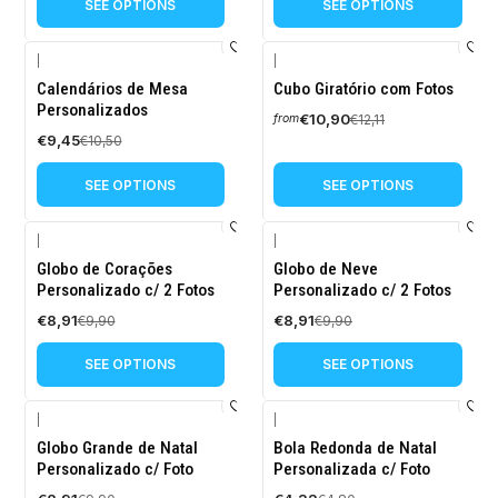
SEE OPTIONS
SEE OPTIONS
|
|
-10%
-10%
Calendários de Mesa
Cubo Giratório com Fotos
OFF
OFF
Personalizados
€10,90
€12,11
from
€9,45
€10,50
SEE OPTIONS
SEE OPTIONS
|
|
-10%
-10%
Globo de Corações
Globo de Neve
OFF
OFF
Personalizado c/ 2 Fotos
Personalizado c/ 2 Fotos
€8,91
€8,91
€9,90
€9,90
SEE OPTIONS
SEE OPTIONS
|
|
-10%
-10%
Globo Grande de Natal
Bola Redonda de Natal
OFF
OFF
Personalizado c/ Foto
Personalizada c/ Foto