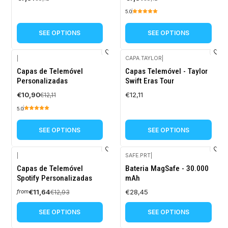
5.0
SEE OPTIONS
SEE OPTIONS
|
CAPA.TAYLOR
|
-10%
Capas de Telemóvel
Capas Telemóvel - Taylor
OFF
Personalizadas
Swift Eras Tour
€10,90
€12,11
€12,11
5.0
SEE OPTIONS
SEE OPTIONS
|
SAFE.PRT
|
-10%
Capas de Telemóvel
Bateria MagSafe - 30.000
OFF
Spotify Personalizadas
mAh
€11,64
€28,45
€12,93
from
SEE OPTIONS
SEE OPTIONS