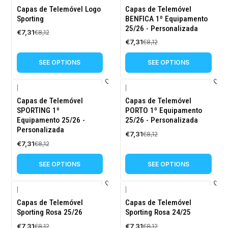
-10%
-10%
Capas de Telemóvel Logo
Capas de Telemóvel
OFF
OFF
Sporting
BENFICA 1º Equipamento
25/26 - Personalizada
€7,31
€8,12
€7,31
€8,12
SEE OPTIONS
SEE OPTIONS
|
|
-10%
-10%
Capas de Telemóvel
Capas de Telemóvel
OFF
OFF
SPORTING 1º
PORTO 1º Equipamento
Equipamento 25/26 -
25/26 - Personalizada
Personalizada
€7,31
€8,12
€7,31
€8,12
SEE OPTIONS
SEE OPTIONS
|
|
-10%
-10%
Capas de Telemóvel
Capas de Telemóvel
OFF
OFF
Sporting Rosa 25/26
Sporting Rosa 24/25
€7,31
€7,31
€8,12
€8,12