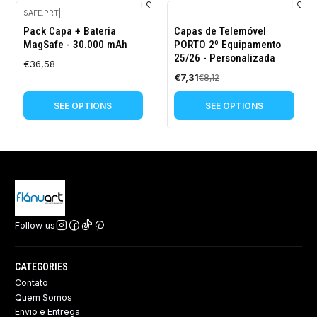
SAFE.PRT
|
|
-10%
Pack Capa + Bateria
Capas de Telemóvel
OFF
MagSafe - 30.000 mAh
PORTO 2º Equipamento
25/26 - Personalizada
€36,58
€7,31
€8,12
SEE OPTIONS
SEE OPTIONS
Follow us
CATEGORIES
Contato
Quem Somos
Envio e Entrega