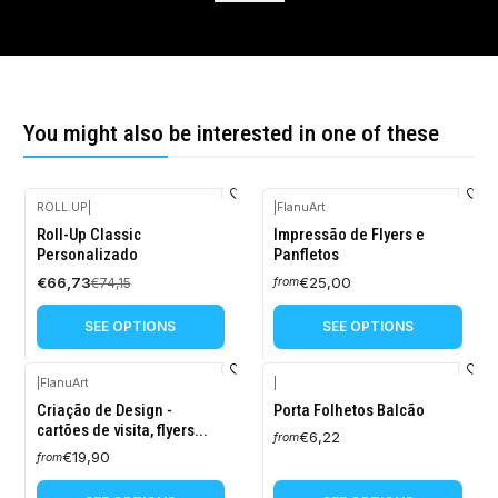
You might also be interested in one of these
ROLL.UP
|
|
FlanuArt
-10%
Roll-Up Classic
Impressão de Flyers e
OFF
Personalizado
Panfletos
€66,73
€25,00
€74,15
from
SEE OPTIONS
SEE OPTIONS
|
FlanuArt
|
Criação de Design -
Porta Folhetos Balcão
cartões de visita, flyers...
€6,22
from
€19,90
from