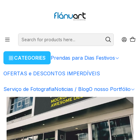
ENVIOS GRÁTIS EM COMPRAS SUPERIORES A 80€
Read more
Home
Serviços Gráficos
Lonas publicitárias
CATEGORIES
Prendas para Dias Festivos
OFERTAS e DESCONTOS IMPERDÍVEIS
Serviço de Fotografia
Noticias / Blog
O nosso Portfólio