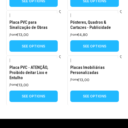
SEE OPTIONS
SEE OPTIONS
|
|
Placa PVC para
Pósteres, Quadros &
Sinalização de Obras
Cartazes - Publicidade
€13,00
€4,80
from
from
SEE OPTIONS
SEE OPTIONS
|
|
Placa PVC - ATENÇÃO,
Placas Imobiliárias
Proibido deitar Lixo e
Personalizadas
Entulho
€13,00
from
€13,00
from
SEE OPTIONS
SEE OPTIONS