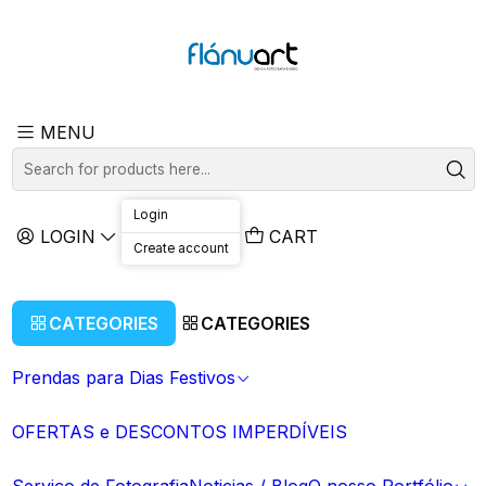
MENU
Prendas para Dias Festivos
Para Amigos e Namorados
Natal
Login
LOGIN
CART
Para o Pai
Create account
Para a Mãe
Para os Avós
CATEGORIES
CATEGORIES
Para os Padrinhos
Para Crianças e Bebés
Prendas para Dias Festivos
Escolar / Finalista
OFERTAS e DESCONTOS IMPERDÍVEIS
Lembranças
Casamentos