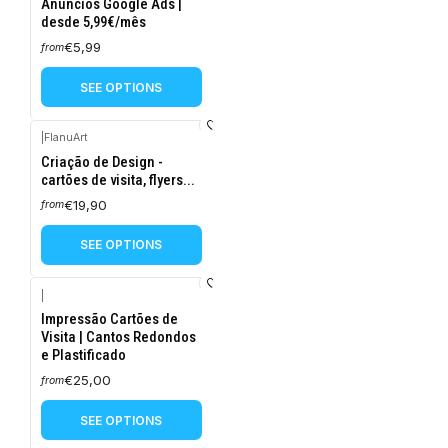
Anúncios Google Ads |
desde 5,99€/mês
€5,99
from
SEE OPTIONS
|
FlanuArt
Criação de Design -
cartões de visita, flyers...
€19,90
from
SEE OPTIONS
|
Impressão Cartões de
Visita | Cantos Redondos
e Plastificado
€25,00
from
SEE OPTIONS