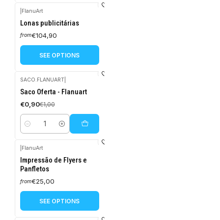
|
FlanuArt
Lonas publicitárias
€104,90
from
SEE OPTIONS
SACO.FLANUART
|
-10%
Saco Oferta - Flanuart
OFF
€0,90
€1,00
Quantity
|
FlanuArt
Impressão de Flyers e
Panfletos
€25,00
from
SEE OPTIONS