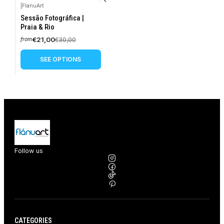
|
FlanuArt
-30%
Sessão Fotográfica |
OFF
Praia & Rio
€21,00
€30,00
from
SEE OPTIONS
Follow us
CATEGORIES