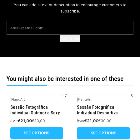
You can add a text or description to encourage customers to
subscribe.
Notify me
You might also be interested in one of these
|
FlanuArt
|
FlanuArt
-30%
-30%
Sessão Fotográfica
Sessão Fotográfica
OFF
OFF
Individual Outdoor e Sexy
Individual Desportiva
New
€21,00
€21,00
€30,00
€30,00
from
from
SEE OPTIONS
SEE OPTIONS