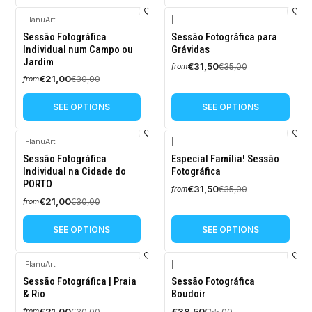
|
FlanuArt
|
-30%
-10%
Sessão Fotográfica
Sessão Fotográfica para
OFF
OFF
Individual num Campo ou
Grávidas
Jardim
New
€31,50
€35,00
from
€21,00
€30,00
from
SEE OPTIONS
SEE OPTIONS
|
FlanuArt
|
-30%
-10%
Sessão Fotográfica
Especial Família! Sessão
OFF
OFF
Individual na Cidade do
Fotográfica
PORTO
New
€31,50
€35,00
from
€21,00
€30,00
from
SEE OPTIONS
SEE OPTIONS
|
FlanuArt
|
-30%
-30%
Sessão Fotográfica | Praia
Sessão Fotográfica
OFF
OFF
& Rio
Boudoir
€21,00
€38,50
€30,00
€55,00
from