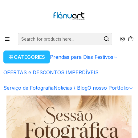
ENVIOS GRÁTIS EM COMPRAS SUPERIORES A 80€
Read more
Home
Serviço de Fotografia
Sessão Fotográficas
Sessão Fotográfica a Dois
CATEGORIES
Prendas para Dias Festivos
OFERTAS e DESCONTOS IMPERDÍVEIS
Serviço de Fotografia
Noticias / Blog
O nosso Portfólio