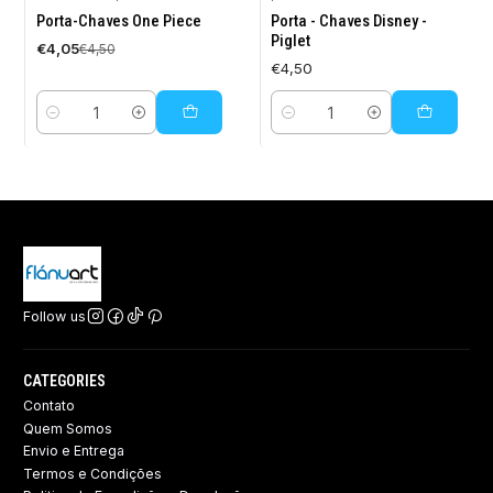
-10%
Porta-Chaves One Piece
Porta - Chaves Disney -
OFF
Piglet
€4,05
€4,50
€4,50
Quantity
Quantity
Follow us
CATEGORIES
Contato
Quem Somos
Envio e Entrega
Termos e Condições