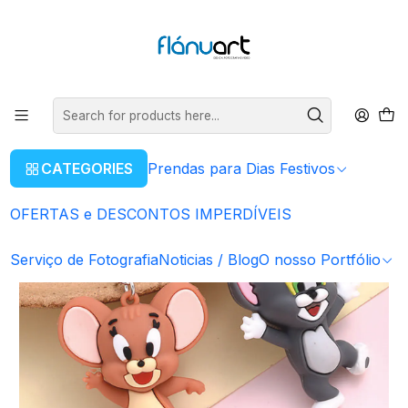
ENVIOS GRÁTIS EM COMPRAS SUPERIORES A 80€
Read more
Home
Artigos Personalizados
Porta - Chaves
Porta-Chaves Tom & Jerry
CATEGORIES
Prendas para Dias Festivos
OFERTAS e DESCONTOS IMPERDÍVEIS
Serviço de Fotografia
Noticias / Blog
O nosso Portfólio