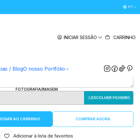
Desconto Boas Vindas 5% " boasvindas26 " (Primeira Comp
PT
|
vela coração "Batizado" - C/FOTO
INICIAR SESSÃO
CARRINHO
DATA "OPCIONAL"
NOME
cias / Blog
O nosso Portfólio
FOTOGRAFIA/IMAGEM
ESCOLHER FICHEIRO
IONAR AO CARRINHO
COMPRAR AGORA
Adicionar à lista de favoritos