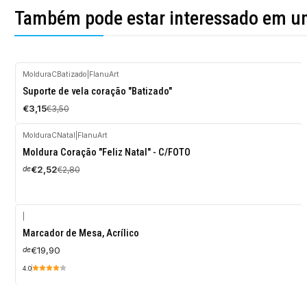
Também pode estar interessado em u
MolduraCBatizado
|
FlanuArt
-10%
Suporte de vela coração "Batizado"
DESCONTO
€3,15
€3,50
MolduraCNatal
|
FlanuArt
-10%
Moldura Coração "Feliz Natal" - C/FOTO
DESCONTO
€2,52
€2,80
de
|
Marcador de Mesa, Acrílico
€19,90
de
4.0