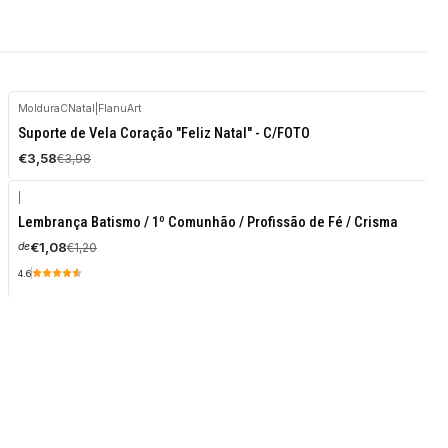
MolduraCNatal
|
FlanuArt
-10%
Suporte de Vela Coração "Feliz Natal" - C/FOTO
DESCONTO
€3,58
€3,98
|
-10%
Lembrança Batismo / 1º Comunhão / Profissão de Fé / Crisma
DESCONTO
€1,08
€1,20
de
4.6