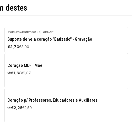
m destes
MolduraCBatizadoGR
|
FlanuArt
-10%
Suporte de vela coração "Batizado" - Gravação
DESCONTO
€2,70
€3,00
|
-10%
Coração MDF | Mãe
DESCONTO
€1,68
€1,87
de
|
-10%
Coração p/ Professores, Educadores e Auxiliares
DESCONTO
€2,25
€2,50
de