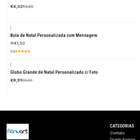
DESCONTO
€4,32
€4,80
|
Bola de Natal Personalizada com Mensagem
€1,50
de
5.0
|
-10%
Globo Grande de Natal Personalizado c/ Foto
DESCONTO
€8,91
€9,90
CATEGORIAS
Contato
Quem Somos