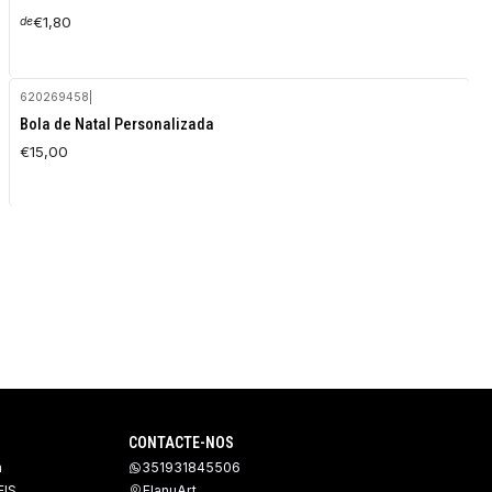
€1,80
de
620269458
|
Bola de Natal Personalizada
€15,00
CONTACTE-NOS
a
351931845506
IS
FlanuArt