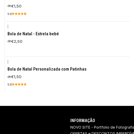
€1,50
de
5.0
|
Bola de Natal - Estrela bebé
€2,50
de
|
Bola de Natal Personalizada com Patinhas
€1,50
de
5.0
INFORMAÇÃO
NOVO SITE - Portfolio de Fotografi
OFERTAS e DESCONTOS IMPERDÍVE