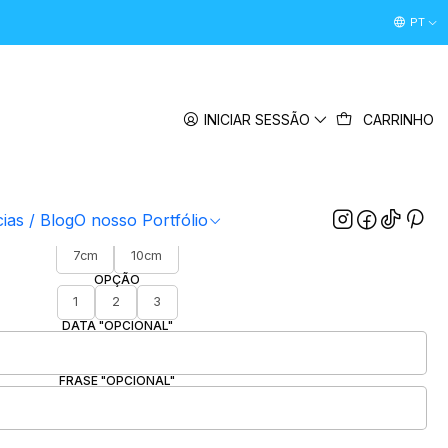
Desconto Boas Vindas 5% " boasvindas26 " (Primeira Comp
PT
|
 Natal Personalizada c/ Foto
INICIAR SESSÃO
CARRINHO
5.0
9 avaliações
FOTOGRAFIA/IMAGEM
ESCOLHER FICHEIRO
cias / Blog
O nosso Portfólio
TAMANHO
7cm
10cm
OPÇÃO
1
2
3
DATA "OPCIONAL"
FRASE "OPCIONAL"