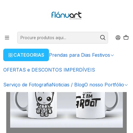
ENVIOS GRÁTIS EM COMPRAS SUPERIORES A 80€
Ler mais
Início
Artigos Personalizados
Caneca Personalizada
Caneca " I am Groot" Marvel
CATEGORIAS
Prendas para Dias Festivos
OFERTAS e DESCONTOS IMPERDÍVEIS
Serviço de Fotografia
Noticias / Blog
O nosso Portfólio