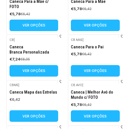
-10%
-10%
Caneca Para a Mãe c/
Caneca Para a Mãe
DESCONTO
DESCONTO
FOTO
€5,78
€6,42
€5,78
€6,42
VER OPÇÕES
VER OPÇÕES
CB
|
CB.MAE
|
-10%
-10%
Caneca
Caneca Para o Pai
DESCONTO
DESCONTO
Branca Personalizada
€5,78
€6,42
€7,24
€8,05
VER OPÇÕES
VER OPÇÕES
CBME
|
CB.AVO
|
-10%
Caneca Mapa das Estrelas
Caneca | Melhor Avó do
DESCONTO
Mundo c/ FOTO
€6,42
€5,78
€6,42
VER OPÇÕES
VER OPÇÕES