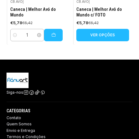
CB.AVO
|
CB.AVO
|
-10%
-10%
Caneca | Melhor Avó do
Caneca | Melhor Avô do
DESCONTO
DESCONTO
Mundo
Mundo c/ FOTO
€5,78
€5,78
€6,42
€6,42
VER OPÇÕES
Quantidade
Siga-nos
CATEGORIAS
Contato
Quem Somos
Envio e Entrega
Termos e Condições