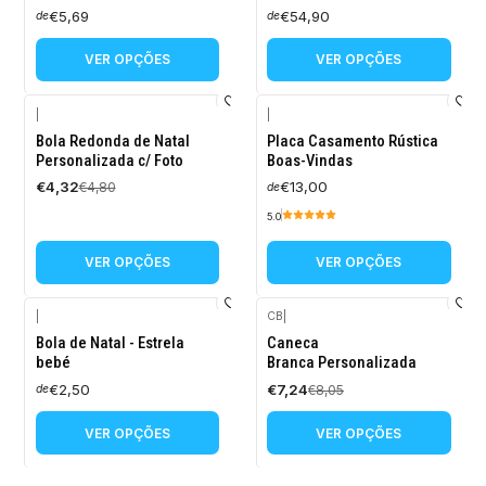
€5,69
€54,90
de
de
VER OPÇÕES
VER OPÇÕES
|
|
-10%
Bola Redonda de Natal
Placa Casamento Rústica
DESCONTO
Personalizada c/ Foto
Boas-Vindas
€4,32
€13,00
€4,80
de
5.0
VER OPÇÕES
VER OPÇÕES
|
CB
|
-10%
Bola de Natal - Estrela
Caneca
DESCONTO
bebé
Branca Personalizada
€2,50
€7,24
€8,05
de
VER OPÇÕES
VER OPÇÕES