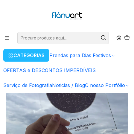
ENVIOS GRÁTIS EM COMPRAS SUPERIORES A 80€
Ler mais
Início
Serviços Gráficos
Placas Acrílico
Placa Acrílica Mapa das Estrelas
CATEGORIAS
Prendas para Dias Festivos
OFERTAS e DESCONTOS IMPERDÍVEIS
Serviço de Fotografia
Noticias / Blog
O nosso Portfólio