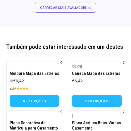
CARREGAR MAIS AVALIAÇÕES
Também pode estar interessado em um destes
|
CBME
|
Moldura Mapa das Estrelas
Caneca Mapa das Estrelas
€6,42
€6,42
de
5.0
VER OPÇÕES
VER OPÇÕES
|
|
Placa Decorativa de
Placa Acrílico Boas-Vindas
Matricula para Casamento
Casamento