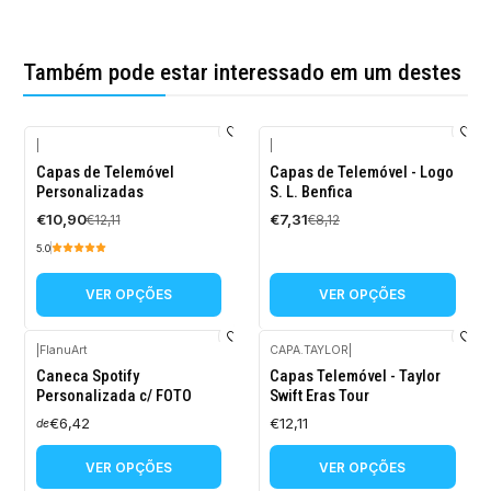
Também pode estar interessado em um destes
|
|
-10%
-10%
Capas de Telemóvel
Capas de Telemóvel - Logo
DESCONTO
DESCONTO
Personalizadas
S. L. Benfica
€10,90
€7,31
€12,11
€8,12
5.0
VER OPÇÕES
VER OPÇÕES
|
FlanuArt
CAPA.TAYLOR
|
Caneca Spotify
Capas Telemóvel - Taylor
Personalizada c/ FOTO
Swift Eras Tour
€6,42
€12,11
de
VER OPÇÕES
VER OPÇÕES