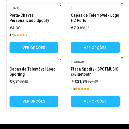
PCA3
|
|
-10%
Porta-Chaves
Capas de Telemóvel - Logo
DESCONTO
Personalizado Spotify
F.C Porto
€4,00
€7,31
€8,12
4.0
VER OPÇÕES
VER OPÇÕES
|
|
FlanuArt
-10%
-10%
Capas de Telemóvel Logo
Placa Spotify - SPOTMUSIC
DESCONTO
DESCONTO
Sporting
c/Bluetooth
€7,31
€21,88
€8,12
€24,31
de
5.0
VER OPÇÕES
VER OPÇÕES