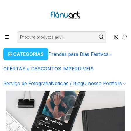
ENVIOS GRÁTIS EM COMPRAS SUPERIORES A 80€
Ler mais
Início
Prendas para Dias Festivos
Para o Pai
Capas de Telemóvel Spotify Personalizadas
CATEGORIAS
Prendas para Dias Festivos
OFERTAS e DESCONTOS IMPERDÍVEIS
Serviço de Fotografia
Noticias / Blog
O nosso Portfólio