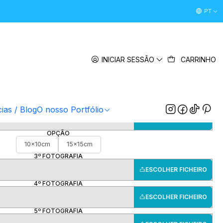
Desconto Boas Vindas 5% " boasvindas26 " (Primeira Comp
PT
|
bo Giratório com Fotos
INICIAR SESSÃO
CARRINHO
1º FOTOGRAFIA/IMAGEM
ESCOLHER FICHEIRO
2º FOTOGRAFIA/IMAGEM
cias / Blog
O nosso Portfólio
ESCOLHER FICHEIRO
OPÇÃO
10x10cm
15x15cm
3º FOTOGRAFIA
ESCOLHER FICHEIRO
4º FOTOGRAFIA
ESCOLHER FICHEIRO
5º FOTOGRAFIA