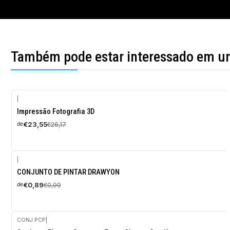
Também pode estar interessado em u
|
-10%
Impressão Fotografia 3D
DESCONTO
€23,55
€26,17
de
|
-10%
CONJUNTO DE PINTAR DRAWYON
DESCONTO
€0,89
€0,99
de
CONJ.PCP
|