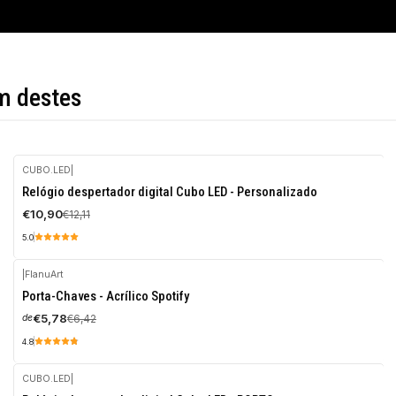
m destes
CUBO.LED
|
-10%
Relógio despertador digital Cubo LED - Personalizado
DESCONTO
€10,90
€12,11
5.0
|
FlanuArt
-10%
Porta-Chaves - Acrílico Spotify
DESCONTO
€5,78
€6,42
de
4.8
CUBO.LED
|