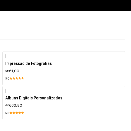
|
Impressão de Fotografias
€1,00
de
5.0
|
Álbuns Digitais Personalizados
€63,90
de
5.0