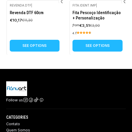
REVENDA.DTF
|
FITA.IDENT.IMP
|
-10%
-10%
Revenda DTF 60cm
Fita Pescoço Identificação
OFF
OFF
+ Personalização
€10,17
€11,30
€3,51
€3,90
from
4.7
SEE OPTIONS
SEE OPTIONS
Follow us
CATEGORIES
Contato
Quem Somos