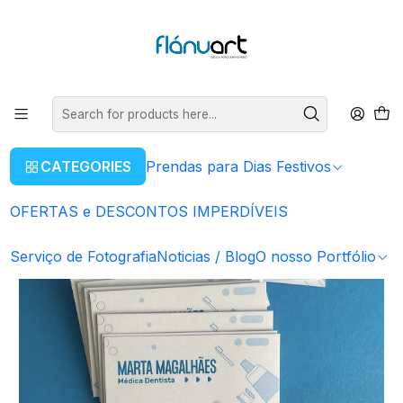
ENVIOS GRÁTIS EM COMPRAS SUPERIORES A 80€
Read more
Home
Serviços Gráficos
Impressão Cartões de Visita | Cantos Redondos e Plastificado
CATEGORIES
Prendas para Dias Festivos
OFERTAS e DESCONTOS IMPERDÍVEIS
Serviço de Fotografia
Noticias / Blog
O nosso Portfólio