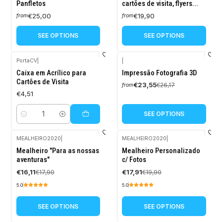
Panfletos
cartões de visita, flyers...
€25,00
€19,90
from
from
SEE OPTIONS
SEE OPTIONS
PortaCV
|
|
-10%
Caixa em Acrílico para
Impressão Fotografia 3D
OFF
Cartões de Visita
€23,55
€26,17
from
€4,51
SEE OPTIONS
Quantity
MEALHEIRO2020
|
MEALHEIRO2020
|
-10%
-10%
Mealheiro "Para as nossas
Mealheiro Personalizado
OFF
OFF
aventuras"
c/ Fotos
€16,11
€17,91
€17,90
€19,90
5.0
5.0
SEE OPTIONS
SEE OPTIONS