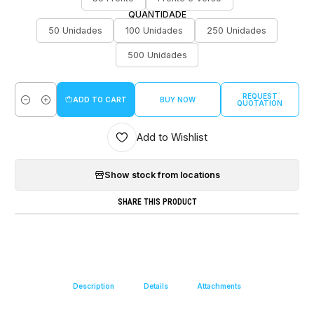
QUANTIDADE
50 Unidades
100 Unidades
250 Unidades
500 Unidades
REQUEST
ADD TO CART
BUY NOW
QUOTATION
Quantity
Add to Wishlist
Show stock from locations
SHARE THIS PRODUCT
Description
Details
Attachments