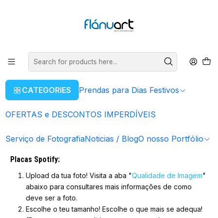
ENVIOS GRÁTIS EM COMPRAS SUPERIORES A 80€
Read more
Home
Como Encomendar
Como Encomendar
CATEGORIES
Prendas para Dias Festivos
(Todos os nossos serviços de personalização é enviado
para o cliente mesmo antes de efetuar o pagamento
OFERTAS e DESCONTOS IMPERDÍVEIS
uma prova/layout para ver se está tudo bem e dar a
confirmação para produção)
Serviço de Fotografia
Noticias / Blog
O nosso Portfólio
Placas Spotify:
Upload da tua foto! Visita a aba "
Qualidade de Imagem
"
abaixo para consultares mais informações de como
deve ser a foto.
Escolhe o teu tamanho! Escolhe o que mais se adequa!